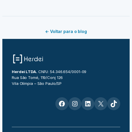
← Voltar para o blog
Herdei LTDA.
CNPJ: 54.346.654/0001-09
Rua São Tomé, 119/Conj 126
Vila Olímpia – São Paulo/SP
Facebook
Instagram
LinkedIn
X
TikTok