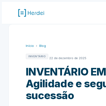
Pular
para
o
conteúdo
Início
›
Blog
INVENTÁRIO
22 de dezembro de 2025
INVENTÁRIO EM
Agilidade e seg
sucessão