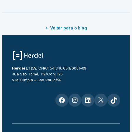
← Voltar para o blog
Herdei LTDA.
CNPJ: 54.346.654/0001-09
Rua São Tomé, 119/Conj 126
Vila Olímpia – São Paulo/SP
Facebook
Instagram
LinkedIn
X
TikTok