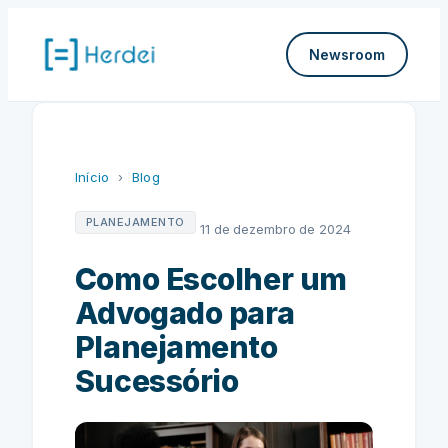
Pular
para
Newsroom
o
conteúdo
Início
›
Blog
PLANEJAMENTO
11 de dezembro de 2024
Como Escolher um
Advogado para
Planejamento
Sucessório