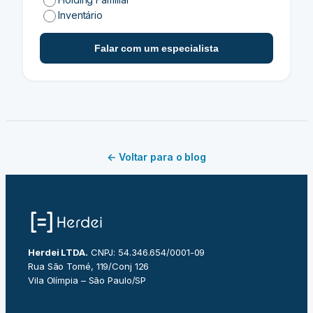
Inventário
Falar com um especialista
← Voltar para o blog
Herdei LTDA.
CNPJ: 54.346.654/0001-09
Rua São Tomé, 119/Conj 126
Vila Olímpia – São Paulo/SP