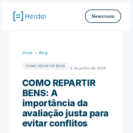
Pular
para
Newsroom
o
conteúdo
Início
›
Blog
COMO REPARTIR BENS
9 de junho de 2026
COMO REPARTIR
BENS: A
importância da
avaliação justa para
evitar conflitos