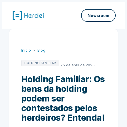
Pular
para
Newsroom
o
conteúdo
Início
›
Blog
HOLDING FAMILIAR
25 de abril de 2025
Holding Familiar: Os
bens da holding
podem ser
contestados pelos
herdeiros? Entenda!