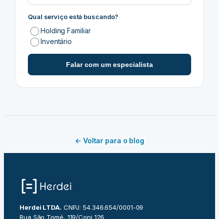
Qual serviço está buscando?
Holding Familiar
Inventário
Falar com um especialista
← Voltar para o blog
Herdei LTDA.
CNPJ: 54.346.654/0001-09
Rua São Tomé, 119/Conj 126