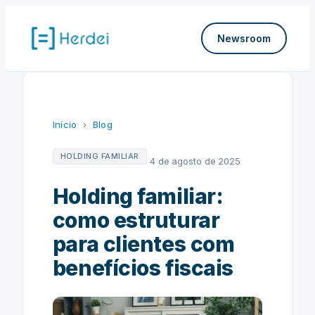
Pular
para
Newsroom
o
conteúdo
Início
›
Blog
HOLDING FAMILIAR
4 de agosto de 2025
Holding familiar:
como estruturar
para clientes com
benefícios fiscais