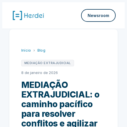
Pular
para
Newsroom
o
conteúdo
Início
›
Blog
MEDIAÇÃO EXTRAJUDICIAL
8 de janeiro de 2026
MEDIAÇÃO
EXTRAJUDICIAL: o
caminho pacífico
para resolver
conflitos e agilizar