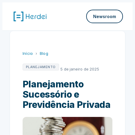
Pular
para
Newsroom
o
conteúdo
Início
›
Blog
PLANEJAMENTO
5 de janeiro de 2025
Planejamento
Sucessório e
Previdência Privada