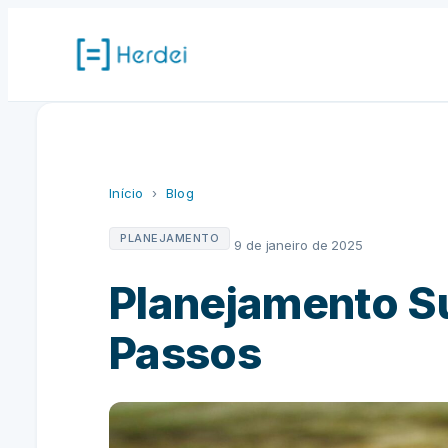
Pular
para
o
conteúdo
Início
›
Blog
PLANEJAMENTO
9 de janeiro de 2025
Planejamento Su
Passos