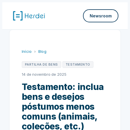
Pular
para
Newsroom
o
conteúdo
Início
›
Blog
PARTILHA DE BENS
TESTAMENTO
14 de novembro de 2025
Testamento: inclua
bens e desejos
póstumos menos
comuns (animais,
coleções, etc.)