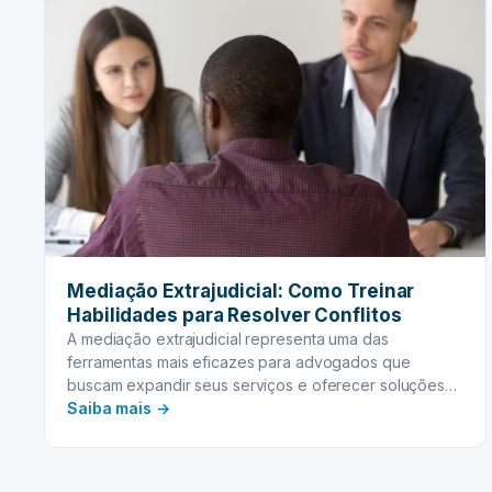
Mediação Extrajudicial: Como Treinar
Habilidades para Resolver Conflitos
A mediação extrajudicial representa uma das
ferramentas mais eficazes para advogados que
buscam expandir seus serviços e oferecer soluções
:
mais ágeis aos clientes. Esta modalidade de resolução
Saiba mais →
de conflitos tem ganhado destaque no cenário jurídico
Mediação
brasileiro, especialmente em questões familiares e
Extrajudicial:
sucessórias, onde a preservação dos relacionamentos
Como