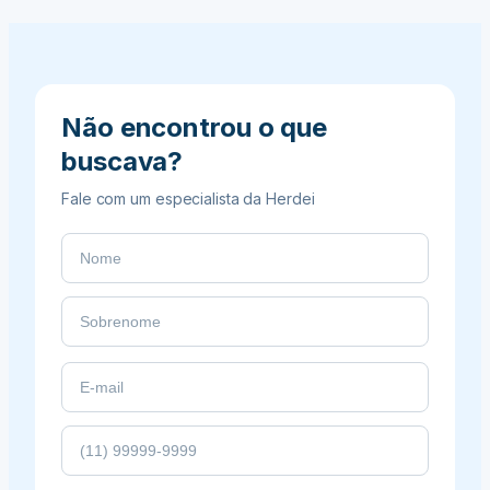
pode
gerar
independência
financeira
Não encontrou o que
buscava?
Fale com um especialista da Herdei