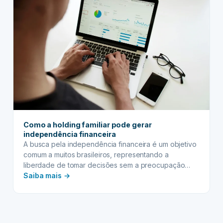
Como a holding familiar pode gerar
independência financeira
A busca pela independência financeira é um objetivo
comum a muitos brasileiros, representando a
liberdade de tomar decisões sem a preocupação
:
constante com dinheiro, garantindo um futuro mais
Saiba mais →
tranquilo para si e sua família. Nesse cenário, a
Como
holding familiar surge como uma ferramenta jurídica e
a
estratégica poderosa, capaz de estruturar o
holding
patrimônio de forma eficiente,…
familiar