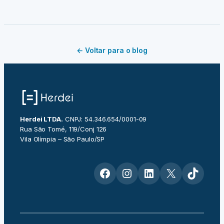
← Voltar para o blog
Herdei LTDA.
CNPJ: 54.346.654/0001-09
Rua São Tomé, 119/Conj 126
Vila Olímpia – São Paulo/SP
Facebook
Instagram
LinkedIn
X
TikTok