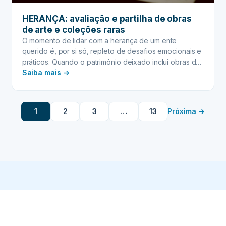
HERANÇA: avaliação e partilha de obras
de arte e coleções raras
O momento de lidar com a herança de um ente
querido é, por si só, repleto de desafios emocionais e
práticos. Quando o patrimônio deixado inclui obras de
:
arte e coleções raras, a complexidade se eleva,
Saiba mais →
exigindo uma abordagem especializada e cuidadosa.
HERANÇA:
Esses itens singulares, muitas vezes repletos de valor
avaliação
sentimental e cultural, além de…
e
1
2
3
…
13
Próxima →
partilha
de
obras
de
arte
e
coleções
raras