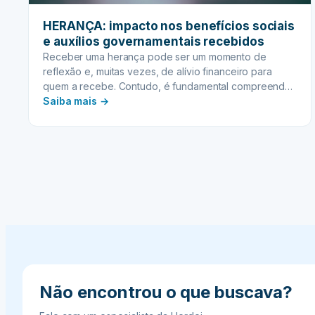
HERANÇA: impacto nos benefícios sociais
e auxílios governamentais recebidos
Receber uma herança pode ser um momento de
reflexão e, muitas vezes, de alívio financeiro para
quem a recebe. Contudo, é fundamental compreender
:
que esse novo patrimônio não vem apenas com os
Saiba mais →
bens ou valores herdados, mas também com
HERANÇA:
responsabilidades e possíveis impactos em outras
impacto
esferas da sua vida, especialmente se você é
nos
beneficiário de…
benefícios
sociais
e
auxílios
governamentais
recebidos
Não encontrou o que buscava?