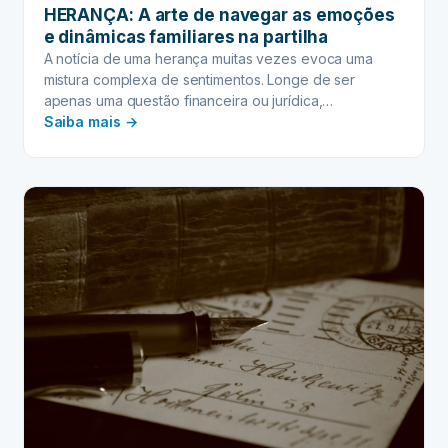
HERANÇA: A arte de navegar as emoções
e dinâmicas familiares na partilha
A notícia de uma herança muitas vezes evoca uma
mistura complexa de sentimentos. Longe de ser
apenas uma questão financeira ou jurídica,…
:
Saiba mais →
HERANÇA:
A
arte
de
navegar
as
emoções
e
dinâmicas
familiares
na
partilha