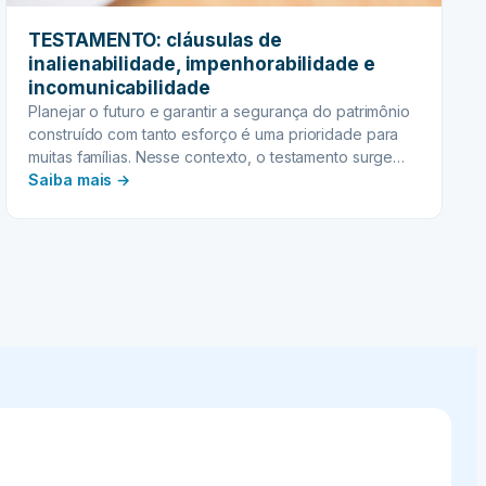
TESTAMENTO: cláusulas de
inalienabilidade, impenhorabilidade e
incomunicabilidade
Planejar o futuro e garantir a segurança do patrimônio
construído com tanto esforço é uma prioridade para
muitas famílias. Nesse contexto, o testamento surge
:
como uma ferramenta jurídica indispensável,
Saiba mais →
permitindo que você defina, de forma clara e
TESTAMENTO:
soberana, como seus bens serão distribuídos após
cláusulas
sua partida. Mais do que apenas indicar quem
de
receberá o quê,…
inalienabilidade,
impenhorabilidade
e
incomunicabilidade