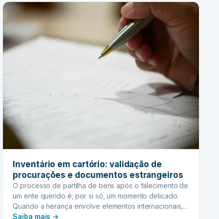
de
obras
de
arte
e
coleções
raras
Inventário em cartório: validação de
procurações e documentos estrangeiros
O processo de partilha de bens após o falecimento de
um ente querido é, por si só, um momento delicado.
Quando a herança envolve elementos internacionais,
:
como herdeiros residentes no exterior, bens
Saiba mais →