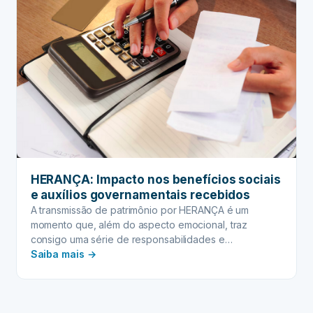
HERANÇA: Impacto nos benefícios sociais
e auxílios governamentais recebidos
A transmissão de patrimônio por HERANÇA é um
momento que, além do aspecto emocional, traz
consigo uma série de responsabilidades e
:
implicações…
Saiba mais →
HERANÇA:
Impacto
nos