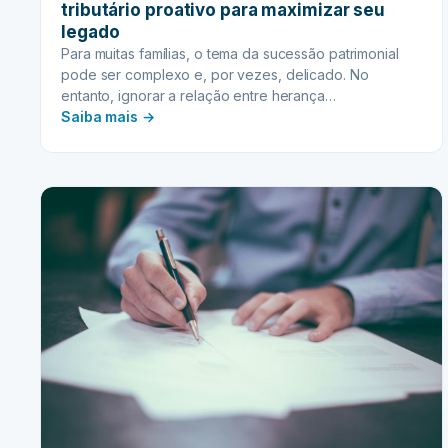
tributário proativo para maximizar seu
legado
Para muitas famílias, o tema da sucessão patrimonial
pode ser complexo e, por vezes, delicado. No
entanto, ignorar a relação entre herança…
:
Saiba mais →
HERANÇA
E
IMPOSTOS:
Planejamento
tributário
proativo
para
maximizar
seu
legado