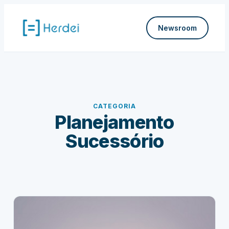
Pular
para
Newsroom
o
conteúdo
CATEGORIA
Planejamento
Sucessório