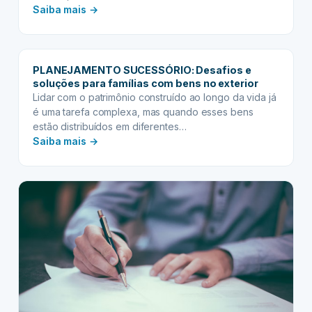
:
Saiba mais →
Planejamento
Sucessório:
Estratégias
PLANEJAMENTO SUCESSÓRIO: Desafios e
para
soluções para famílias com bens no exterior
a
Lidar com o patrimônio construído ao longo da vida já
longevidade
é uma tarefa complexa, mas quando esses bens
do
estão distribuídos em diferentes…
patrimônio
:
Saiba mais →
em
PLANEJAMENTO
várias
SUCESSÓRIO:
gerações
Desafios
e
soluções
para
famílias
com
bens
no
exterior