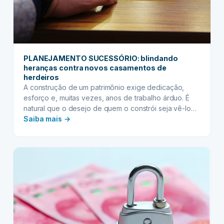
validade
jurídica
PLANEJAMENTO SUCESSÓRIO: blindando
heranças contra novos casamentos de
herdeiros
A construção de um patrimônio exige dedicação,
esforço e, muitas vezes, anos de trabalho árduo. É
natural que o desejo de quem o constrói seja vê-lo
:
preservado e transmitido às próximas gerações de
Saiba mais →
forma segura, garantindo o futuro e a estabilidade da
PLANEJAMENTO
família. Contudo, sem a estratégia correta, esse
SUCESSÓRIO:
legado pode se ver ameaçado por…
blindando
heranças
contra
novos
casamentos
de
herdeiros