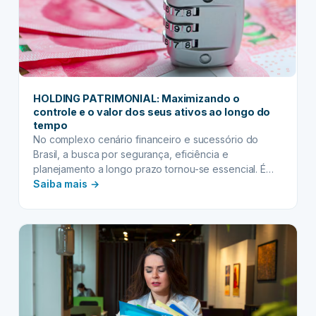
HOLDING PATRIMONIAL: Maximizando o
controle e o valor dos seus ativos ao longo do
tempo
No complexo cenário financeiro e sucessório do
Brasil, a busca por segurança, eficiência e
planejamento a longo prazo tornou-se essencial. É
:
nesse contexto que a holding patrimonial surge como
Saiba mais →
uma das estratégias mais inteligentes para indivíduos
HOLDING
e famílias que desejam proteger, organizar e otimizar
PATRIMONIAL:
a administração de seus bens. Longe de ser um mero
Maximizando
artifício…
o
controle
e
o
valor