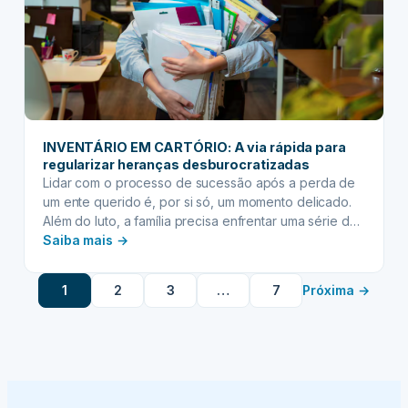
dos
seus
ativos
ao
longo
do
tempo
INVENTÁRIO EM CARTÓRIO: A via rápida para
regularizar heranças desburocratizadas
Lidar com o processo de sucessão após a perda de
um ente querido é, por si só, um momento delicado.
Além do luto, a família precisa enfrentar uma série de
:
burocracias para regularizar os bens deixados, o que
Saiba mais →
pode se tornar um verdadeiro desafio. No entanto,
INVENTÁRIO
existe uma solução eficiente e menos complexa para
EM
1
2
3
…
7
Próxima →
muitas…
CARTÓRIO:
A
via
rápida
para
regularizar