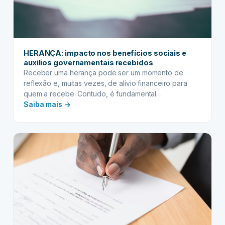
HERANÇA: impacto nos benefícios sociais e
auxílios governamentais recebidos
Receber uma herança pode ser um momento de
reflexão e, muitas vezes, de alívio financeiro para
quem a recebe. Contudo, é fundamental
:
compreender que esse novo patrimônio não vem
Saiba mais →
apenas com os bens ou valores herdados, mas
HERANÇA:
também com responsabilidades e possíveis impactos
impacto
em outras esferas da sua vida, especialmente se
nos
você é beneficiário de…
benefícios
sociais
e
auxílios
governamentais
recebidos