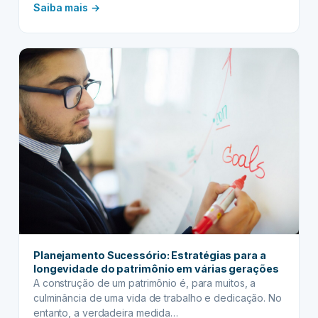
:
Saiba mais →
INCAPACIDADE
E
PLANEJAMENTO
SUCESSÓRIO:
Protegendo
sua
vontade
em
cenários
delicados
Planejamento Sucessório: Estratégias para a
longevidade do patrimônio em várias gerações
A construção de um patrimônio é, para muitos, a
culminância de uma vida de trabalho e dedicação. No
entanto, a verdadeira medida…