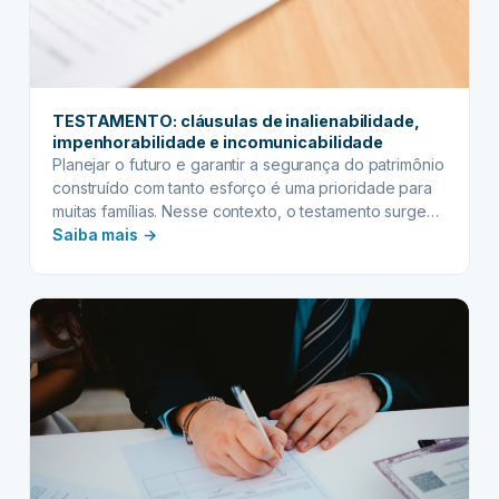
TESTAMENTO: cláusulas de inalienabilidade,
impenhorabilidade e incomunicabilidade
Planejar o futuro e garantir a segurança do patrimônio
construído com tanto esforço é uma prioridade para
muitas famílias. Nesse contexto, o testamento surge
:
como uma ferramenta jurídica indispensável,
Saiba mais →
permitindo que você defina, de forma clara e
TESTAMENTO:
soberana, como seus bens serão distribuídos após
cláusulas
sua partida. Mais do que apenas indicar quem
de
receberá o quê,…
inalienabilidade,
impenhorabilidade
e
incomunicabilidade