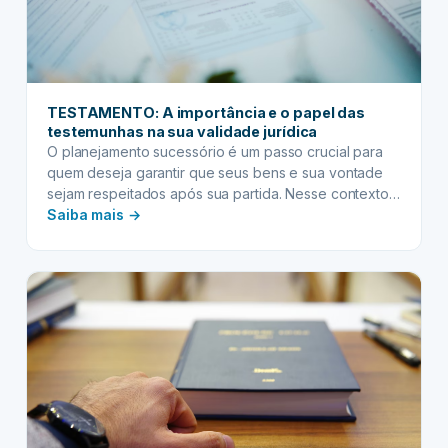
TESTAMENTO: A importância e o papel das
testemunhas na sua validade jurídica
O planejamento sucessório é um passo crucial para
quem deseja garantir que seus bens e sua vontade
sejam respeitados após sua partida. Nesse contexto,
:
o testamento surge como um instrumento jurídico de
Saiba mais →
suma importância, permitindo que uma pessoa
TESTAMENTO:
determine o destino de seu patrimônio e estabeleça
A
outras disposições de última vontade. Contudo, a
importância
simples manifestação…
e
o
papel
das
testemunhas
na
sua