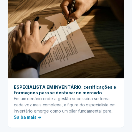
de
tempo
e
produtividade
para
otimizar
processos
ESPECIALISTA EM INVENTÁRIO: certificações e
formações para se destacar no mercado
Em um cenário onde a gestão sucessória se torna
cada vez mais complexa, a figura do especialista em
inventário emerge como um pilar fundamental para
:
garantir a tranquilidade e a segurança das famílias.
Saiba mais →
Lidar com o processo de inventário exige não apenas
ESPECIALISTA
conhecimento jurídico aprofundado, mas também uma
EM