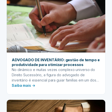
prospecção
digital
para
novos
clientes
ADVOGADO DE INVENTÁRIO: gestão de tempo e
produtividade para otimizar processos
No dinâmico e muitas vezes complexo universo do
Direito Sucessório, a figura do advogado de
inventário é essencial para guiar famílias em um dos
:
momentos mais delicados da vida: a partilha de bens
Saiba mais →
após o falecimento de um ente querido. Lidar com
ADVOGADO
prazos, documentação extensa, legislação específica
DE
e, simultaneamente, com as emoções dos clientes,
INVENTÁRIO:
exige…
gestão