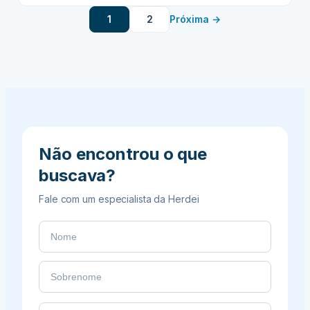
tem se tornado cada vez mais popular entre as
em
1
2
Próxima →
famílias brasileiras que buscam resolver questões
Cartório:
sucessórias de forma menos burocrática e…
Como
Garantir
Conformidade
Legal
para
Clientes
Não encontrou o que
buscava?
Fale com um especialista da Herdei