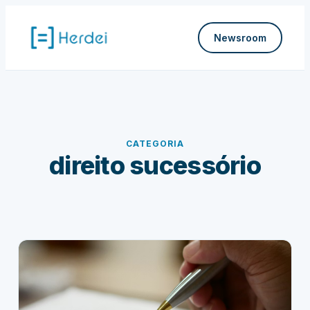
Pular
para
Newsroom
o
conteúdo
CATEGORIA
direito sucessório