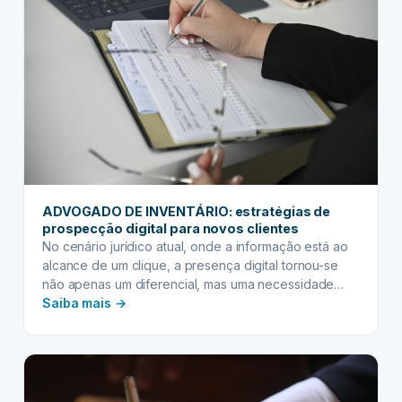
papel
das
testemunhas
na
sua
validade
jurídica
ADVOGADO DE INVENTÁRIO: estratégias de
prospecção digital para novos clientes
No cenário jurídico atual, onde a informação está ao
alcance de um clique, a presença digital tornou-se
não apenas um diferencial, mas uma necessidade
:
para qualquer profissional que deseja prosperar. Para
Saiba mais →
o advogado de inventário, a realidade não é
ADVOGADO
diferente. A busca por auxílio em momentos de luto e
DE
reorganização patrimonial leva muitas famílias a…
INVENTÁRIO:
estratégias
de