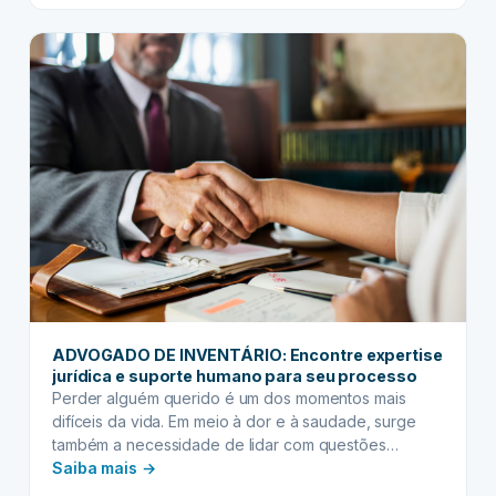
família. Contudo, sem a estratégia correta, esse
SUCESSÓRIO:
legado pode se ver ameaçado por…
blindando
heranças
contra
novos
casamentos
de
herdeiros
ADVOGADO DE INVENTÁRIO: Encontre expertise
jurídica e suporte humano para seu processo
Perder alguém querido é um dos momentos mais
difíceis da vida. Em meio à dor e à saudade, surge
também a necessidade de lidar com questões
:
práticas, como a organização do inventário. Este
Saiba mais →
processo, muitas vezes visto como complexo e
ADVOGADO