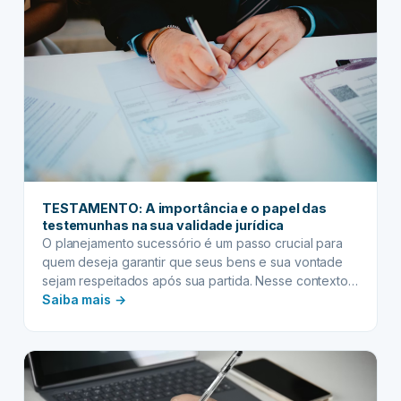
e
auxílios
governamentais
recebidos
TESTAMENTO: A importância e o papel das
testemunhas na sua validade jurídica
O planejamento sucessório é um passo crucial para
quem deseja garantir que seus bens e sua vontade
sejam respeitados após sua partida. Nesse contexto,
:
o testamento surge como um instrumento jurídico de
Saiba mais →
suma importância, permitindo que uma pessoa
TESTAMENTO:
determine o destino de seu patrimônio e estabeleça
A
outras disposições de última vontade. Contudo, a
importância
simples manifestação…
e
o