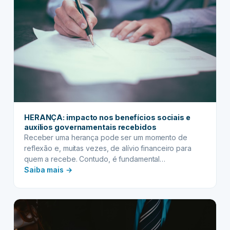
procurações
e
documentos
estrangeiros
HERANÇA: impacto nos benefícios sociais e
auxílios governamentais recebidos
Receber uma herança pode ser um momento de
reflexão e, muitas vezes, de alívio financeiro para
quem a recebe. Contudo, é fundamental
:
compreender que esse novo patrimônio não vem
Saiba mais →
apenas com os bens ou valores herdados, mas
HERANÇA:
também com responsabilidades e possíveis impactos
impacto
em outras esferas da sua vida, especialmente se
nos
você é beneficiário de…
benefícios
sociais