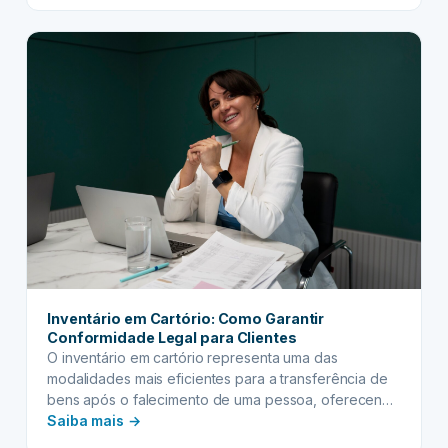
burocrático, pode ser simplificado e humanizado com
DE
o apoio do profissional certo. É aqui que…
INVENTÁRIO:
Encontre
expertise
jurídica
e
suporte
humano
para
seu
processo
Inventário em Cartório: Como Garantir
Conformidade Legal para Clientes
O inventário em cartório representa uma das
modalidades mais eficientes para a transferência de
bens após o falecimento de uma pessoa, oferecendo
:
agilidade e economia em comparação aos processos
Saiba mais →
judiciais tradicionais. Este procedimento extrajudicial
Inventário