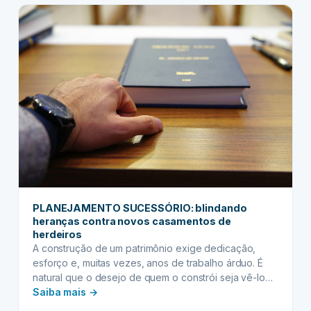
compreensão empática das necessidades dos
INVENTÁRIO:
herdeiros e…
certificações
e
formações
para
se
destacar
no
mercado
PLANEJAMENTO SUCESSÓRIO: blindando
heranças contra novos casamentos de
herdeiros
A construção de um patrimônio exige dedicação,
esforço e, muitas vezes, anos de trabalho árduo. É
natural que o desejo de quem o constrói seja vê-lo
:
preservado e transmitido às próximas gerações de
Saiba mais →
forma segura, garantindo o futuro e a estabilidade da
PLANEJAMENTO