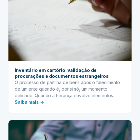
Inventário em cartório: validação de
procurações e documentos estrangeiros
O processo de partilha de bens após o falecimento
de um ente querido é, por si só, um momento
delicado. Quando a herança envolve elementos
:
internacionais, como herdeiros residentes no exterior,
Saiba mais →
bens localizados em outros países ou a necessidade
Inventário
de utilizar documentos estrangeiros, a complexidade
em
aumenta consideravelmente. Felizmente, o inventário
cartório:
em cartório (extrajudicial) oferece uma…
validação
de