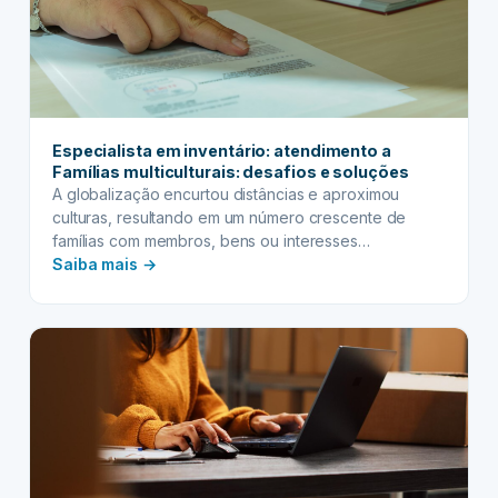
se
destacar
no
mercado
Especialista em inventário: atendimento a
Famílias multiculturais: desafios e soluções
A globalização encurtou distâncias e aproximou
culturas, resultando em um número crescente de
famílias com membros, bens ou interesses
:
espalhados por diferentes países. Nesse cenário
Saiba mais →
complexo, o papel do especialista em inventário
Especialista
torna-se não apenas relevante, mas absolutamente
em
crucial. Lidar com o processo sucessório de famílias
inventário:
multiculturais e com patrimônio transnacional
atendimento
apresenta um conjunto único…
a
Famílias
multiculturais:
desafios
e