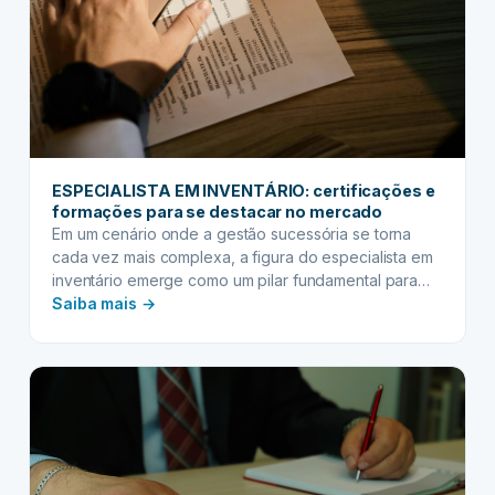
ESPECIALISTA EM INVENTÁRIO: certificações e
formações para se destacar no mercado
Em um cenário onde a gestão sucessória se torna
cada vez mais complexa, a figura do especialista em
inventário emerge como um pilar fundamental para
:
garantir a tranquilidade e a segurança das famílias.
Saiba mais →
Lidar com o processo de inventário exige não apenas
ESPECIALISTA
conhecimento jurídico aprofundado, mas também uma
EM
compreensão empática das necessidades dos
INVENTÁRIO:
herdeiros e…
certificações
e
formações
para