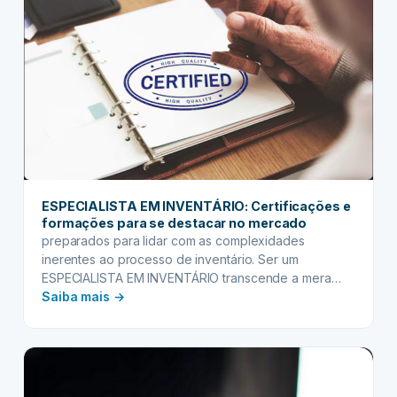
que
seu
cliente
merece
para
a
sucessão
ESPECIALISTA EM INVENTÁRIO: Certificações e
formações para se destacar no mercado
preparados para lidar com as complexidades
inerentes ao processo de inventário. Ser um
ESPECIALISTA EM INVENTÁRIO transcende a mera
:
execução de trâmites…
Saiba mais →
ESPECIALISTA
EM
INVENTÁRIO:
Certificações
e