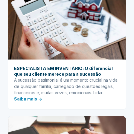
ESPECIALISTA EM INVENTÁRIO: O diferencial
que seu cliente merece para a sucessão
A sucessão patrimonial é um momento crucial na vida
de qualquer família, carregado de questões legais,
financeiras e, muitas vezes, emocionais. Lidar…
:
Saiba mais →
ESPECIALISTA
EM
INVENTÁRIO:
O
diferencial