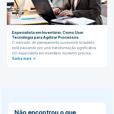
bens
diversificados
Especialista em Inventário: Como Usar
Tecnologia para Agilizar Processos
O mercado de planejamento sucessório brasileiro
está passando por uma transformação significativa.
Um especialista em inventário moderno precisa
:
acompanhar as inovações tecnológicas para
Saiba mais →
oferecer serviços mais eficientes e precisos às
Especialista
famílias brasileiras. A digitalização dos processos não
em
apenas otimiza o tempo de trabalho, mas também
Inventário:
melhora substancialmente a experiência do cliente
Como
durante um momento já…
Usar
Tecnologia
para
Agilizar
Processos
Não encontrou o que