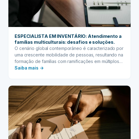
ESPECIALISTA EM INVENTÁRIO: Atendimento a
famílias multiculturais: desafios e soluções.
O cenário global contemporâneo é caracterizado por
uma crescente mobilidade de pessoas, resultando na
formação de famílias com ramificações em múltiplos
:
países…
Saiba mais →
ESPECIALISTA
EM
INVENTÁRIO:
Atendimento
a
famílias
multiculturais:
desafios
e
soluções.