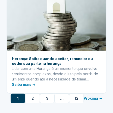
sucessões
simples
e
rápidas
com
poucos
herdeiros
Herança: Saiba quando aceitar, renunciar ou
ceder sua parte na herança
Lidar com uma Herança é um momento que envolve
sentimentos complexos, desde o luto pela perda de
um ente querido até a necessidade de tomar
:
decisões importantes sobre o futuro dos bens
Saiba mais →
deixados. Muitas vezes, a burocracia e a falta de
Herança:
informação podem transformar o processo em um
Saiba
1
2
3
…
12
Próxima →
verdadeiro desafio. No entanto, é fundamental que…
quando
aceitar,
renunciar