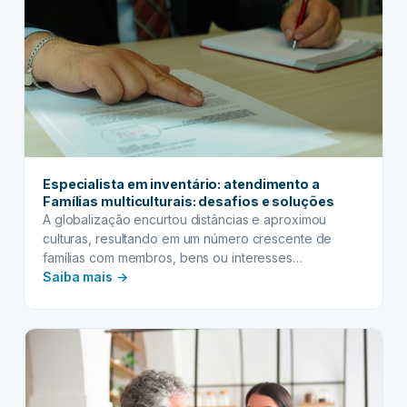
de
tempo
e
produtividade
para
otimizar
processos
Especialista em inventário: atendimento a
Famílias multiculturais: desafios e soluções
A globalização encurtou distâncias e aproximou
culturas, resultando em um número crescente de
famílias com membros, bens ou interesses
:
espalhados por diferentes países. Nesse cenário
Saiba mais →
complexo, o papel do especialista em inventário
Especialista
torna-se não apenas relevante, mas absolutamente
em
crucial. Lidar com o processo sucessório de famílias
inventário:
multiculturais e com patrimônio transnacional
atendimento
apresenta um conjunto único…
a
Famílias