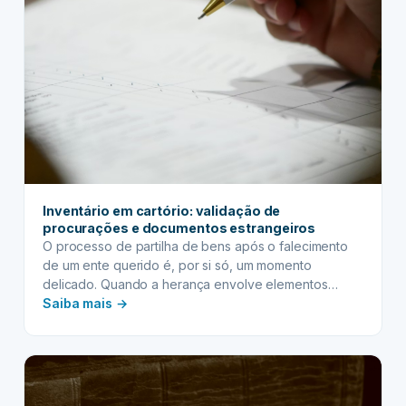
para
bens
de
baixo
valor
Inventário em cartório: validação de
procurações e documentos estrangeiros
O processo de partilha de bens após o falecimento
de um ente querido é, por si só, um momento
delicado. Quando a herança envolve elementos
:
internacionais, como herdeiros residentes no exterior,
Saiba mais →
bens localizados em outros países ou a necessidade
Inventário
de utilizar documentos estrangeiros, a complexidade
em
aumenta consideravelmente. Felizmente, o inventário
cartório:
em cartório (extrajudicial) oferece uma…
validação
de