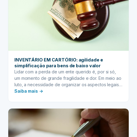
de
especialistas
em
sucessão
INVENTÁRIO EM CARTÓRIO: agilidade e
simplificação para bens de baixo valor
Lidar com a perda de um ente querido é, por si só,
um momento de grande fragilidade e dor. Em meio ao
luto, a necessidade de organizar os aspectos legais
:
da sucessão patrimonial pode parecer uma tarefa
Saiba mais →
complexa e intimidante. Muitos associam o processo
INVENTÁRIO
de inventário a burocracia infindável, longos anos de
EM
espera e custos…
CARTÓRIO:
agilidade
e
simplificação