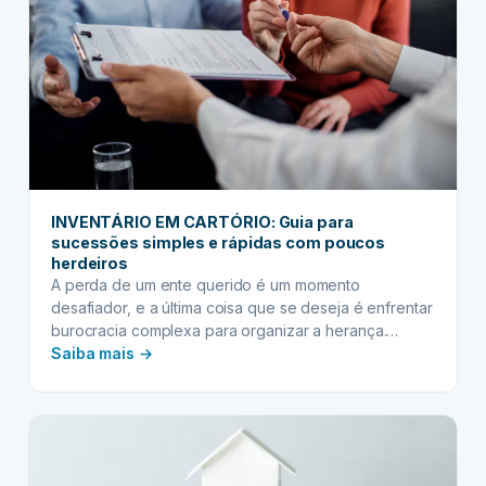
acordos
equitativos
e
duradouros
na
partilha
INVENTÁRIO EM CARTÓRIO: Guia para
sucessões simples e rápidas com poucos
herdeiros
A perda de um ente querido é um momento
desafiador, e a última coisa que se deseja é enfrentar
burocracia complexa para organizar a herança.
:
Felizmente, para muitas famílias, existe um caminho
Saiba mais →
mais leve e eficiente: o inventário em cartório. Este
INVENTÁRIO
guia descomplicará o processo de sucessão para
EM
aqueles com poucos herdeiros e bens de…
CARTÓRIO:
Guia
para