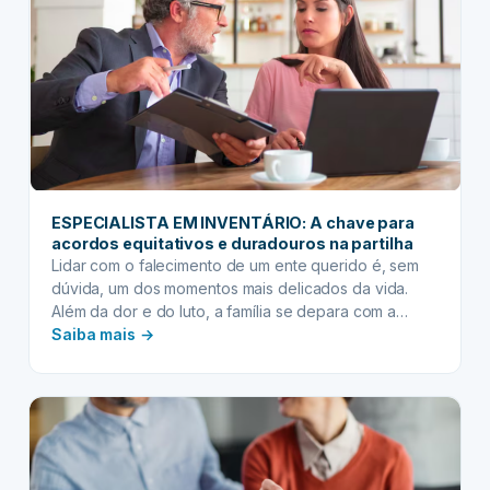
multiculturais:
desafios
e
soluções
ESPECIALISTA EM INVENTÁRIO: A chave para
acordos equitativos e duradouros na partilha
Lidar com o falecimento de um ente querido é, sem
dúvida, um dos momentos mais delicados da vida.
Além da dor e do luto, a família se depara com a
:
complexidade do processo de inventário – a
Saiba mais →
formalização da transmissão de bens e direitos aos
ESPECIALISTA
herdeiros. Sem a orientação correta, essa etapa
EM
pode se transformar…
INVENTÁRIO:
A
chave
para