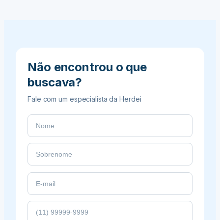
ou
ceder
sua
parte
na
herança
Não encontrou o que
buscava?
Fale com um especialista da Herdei