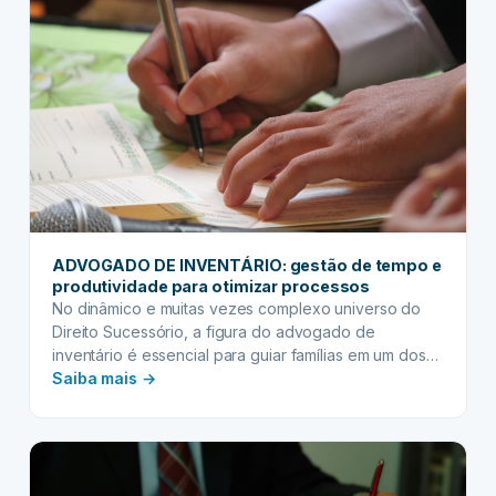
obras
de
arte
e
coleções
raras
ADVOGADO DE INVENTÁRIO: gestão de tempo e
produtividade para otimizar processos
No dinâmico e muitas vezes complexo universo do
Direito Sucessório, a figura do advogado de
inventário é essencial para guiar famílias em um dos
:
momentos mais delicados da vida: a partilha de bens
Saiba mais →
após o falecimento de um ente querido. Lidar com
ADVOGADO
prazos, documentação extensa, legislação específica
DE
e, simultaneamente, com as emoções dos clientes,
INVENTÁRIO:
exige…
gestão