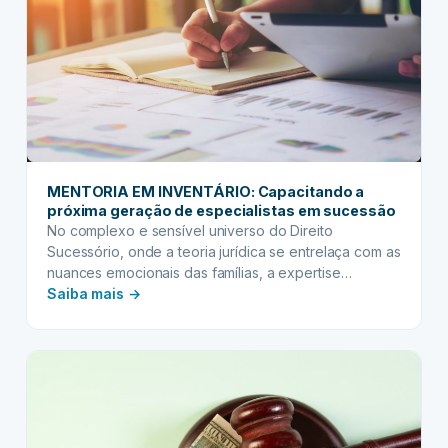
MENTORIA EM INVENTÁRIO: Capacitando a
próxima geração de especialistas em sucessão
No complexo e sensível universo do Direito
Sucessório, onde a teoria jurídica se entrelaça com as
nuances emocionais das famílias, a expertise…
:
Saiba mais →
MENTORIA
EM
INVENTÁRIO:
Capacitando
a
próxima
geração