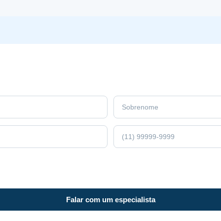
agilidade
e
simplificação
para
bens
de
baixo
valor
Falar com um especialista