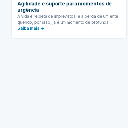
Agilidade e suporte para momentos de
urgência
A vida é repleta de imprevistos, e a perda de um ente
querido, por si só, já é um momento de profunda…
:
Saiba mais →
INVENTÁRIO
EM
SITUAÇÕES
CRÍTICAS:
Agilidade
e
suporte
para
momentos
de
urgência