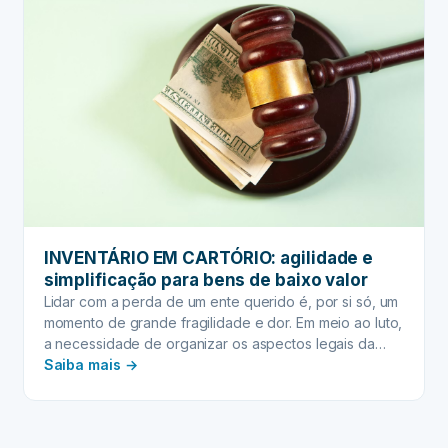
INVENTÁRIO EM CARTÓRIO: agilidade e
simplificação para bens de baixo valor
Lidar com a perda de um ente querido é, por si só, um
momento de grande fragilidade e dor. Em meio ao luto,
a necessidade de organizar os aspectos legais da
:
sucessão patrimonial pode parecer uma tarefa
Saiba mais →
complexa e intimidante. Muitos associam o processo
INVENTÁRIO
de inventário a burocracia infindável, longos anos de
EM
espera e custos…
CARTÓRIO: