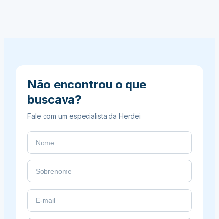
como
planejar
o
orçamento
Não encontrou o que
buscava?
Fale com um especialista da Herdei