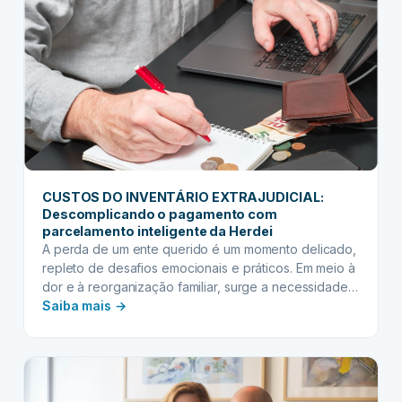
para
acordos
equitativos
e
duradouros
na
partilha
CUSTOS DO INVENTÁRIO EXTRAJUDICIAL:
Descomplicando o pagamento com
parcelamento inteligente da Herdei
A perda de um ente querido é um momento delicado,
repleto de desafios emocionais e práticos. Em meio à
dor e à reorganização familiar, surge a necessidade
:
de lidar com o inventário, um processo essencial para
Saiba mais →
a regularização e partilha dos bens. Contudo, os
CUSTOS
custos do inventário extrajudicial muitas vezes se
DO
apresentam como um obstáculo…
INVENTÁRIO
EXTRAJUDICIAL: