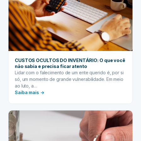
CUSTOS OCULTOS DO INVENTÁRIO: O que você
não sabia e precisa ficar atento
Lidar com o falecimento de um ente querido é, por si
só, um momento de grande vulnerabilidade. Em meio
ao luto, a…
:
Saiba mais →
CUSTOS
OCULTOS
DO
INVENTÁRIO:
O
que
você