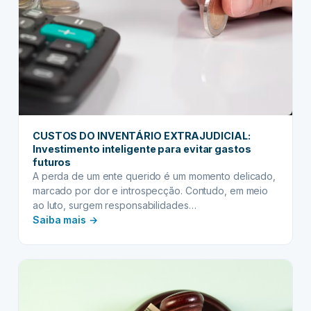
não
sabia
e
precisa
ficar
atento
CUSTOS DO INVENTÁRIO EXTRAJUDICIAL:
Investimento inteligente para evitar gastos
futuros
A perda de um ente querido é um momento delicado,
marcado por dor e introspecção. Contudo, em meio
ao luto, surgem responsabilidades…
:
Saiba mais →
CUSTOS
DO
INVENTÁRIO
EXTRAJUDICIAL:
Investimento
inteligente