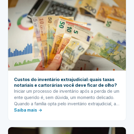
EXTRAJUDICIAL:
descubra
como
o
parcelamento
em
até
60x
pela
Herdei
facilita
sua
Custos do inventário extrajudicial: quais taxas
vida
notariais e cartorárias você deve ficar de olho?
Iniciar um processo de inventário após a perda de um
ente querido é, sem dúvida, um momento delicado.
Quando a família opta pelo inventário extrajudicial, a
:
expectativa é de mais agilidade e menos burocracia.
Saiba mais →
Contudo, muitas dúvidas surgem em relação aos
Custos
custos do inventário extrajudicial, especialmente no
do
que diz respeito às taxas notariais e cartorárias.
inventário