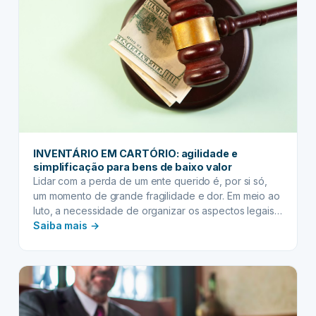
para
evitar
gastos
futuros
INVENTÁRIO EM CARTÓRIO: agilidade e
simplificação para bens de baixo valor
Lidar com a perda de um ente querido é, por si só,
um momento de grande fragilidade e dor. Em meio ao
luto, a necessidade de organizar os aspectos legais
:
da sucessão patrimonial pode parecer uma tarefa
Saiba mais →
complexa e intimidante. Muitos associam o processo
INVENTÁRIO
de inventário a burocracia infindável, longos anos de
EM
espera e custos…
CARTÓRIO:
agilidade
e