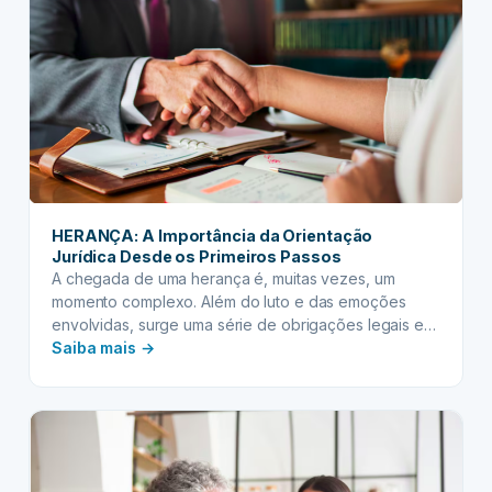
simplificação
para
bens
de
baixo
valor
HERANÇA: A Importância da Orientação
Jurídica Desde os Primeiros Passos
A chegada de uma herança é, muitas vezes, um
momento complexo. Além do luto e das emoções
envolvidas, surge uma série de obrigações legais e
:
burocráticas que podem transformar o processo em
Saiba mais →
um verdadeiro labirinto. Lidar com impostos, cartórios
HERANÇA:
e documentação em um período tão delicado exige
A
clareza e precisão. É exatamente por isso que…
Importância
da
Orientação
Jurídica