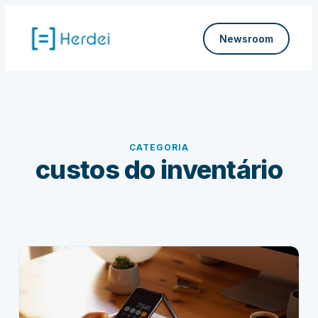
Pular
para
Newsroom
o
conteúdo
CATEGORIA
custos do inventário