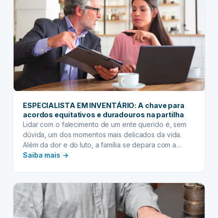
Desde
os
Primeiros
Passos
ESPECIALISTA EM INVENTÁRIO: A chave para
acordos equitativos e duradouros na partilha
Lidar com o falecimento de um ente querido é, sem
dúvida, um dos momentos mais delicados da vida.
Além da dor e do luto, a família se depara com a
:
complexidade do processo de inventário – a
Saiba mais →
formalização da transmissão de bens e direitos aos
ESPECIALISTA
herdeiros. Sem a orientação correta, essa etapa
EM
pode se transformar…
INVENTÁRIO:
A
chave