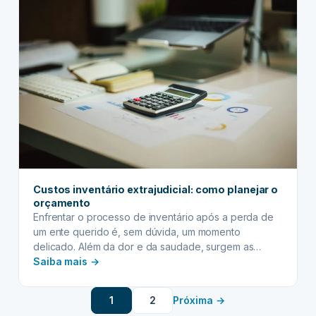
extrajudicial:
quais
taxas
notariais
e
cartorárias
você
deve
ficar
de
olho?
Custos inventário extrajudicial: como planejar o
orçamento
Enfrentar o processo de inventário após a perda de
um ente querido é, sem dúvida, um momento
delicado. Além da dor e da saudade, surgem as
:
preocupações com a burocracia e, claro, os custos
Saiba mais →
envolvidos. Felizmente, o inventário extrajudicial
Custos
oferece uma alternativa mais ágil e menos onerosa
inventário
1
2
Próxima →
que a via judicial, ideal para casos onde…
extrajudicial: