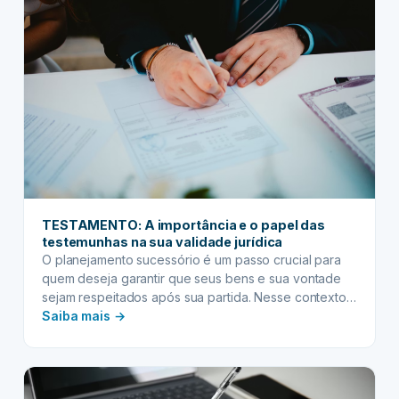
impenhorabilidade
e
incomunicabilidade
TESTAMENTO: A importância e o papel das
testemunhas na sua validade jurídica
O planejamento sucessório é um passo crucial para
quem deseja garantir que seus bens e sua vontade
sejam respeitados após sua partida. Nesse contexto,
:
o testamento surge como um instrumento jurídico de
Saiba mais →
suma importância, permitindo que uma pessoa
TESTAMENTO:
determine o destino de seu patrimônio e estabeleça
A
outras disposições de última vontade. Contudo, a
importância
simples manifestação…
e