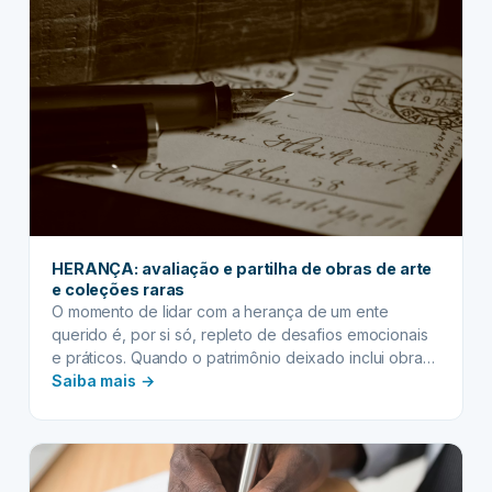
sociais
e
auxílios
governamentais
recebidos
HERANÇA: avaliação e partilha de obras de arte
e coleções raras
O momento de lidar com a herança de um ente
querido é, por si só, repleto de desafios emocionais
e práticos. Quando o patrimônio deixado inclui obras
:
de arte e coleções raras, a complexidade se eleva,
Saiba mais →
exigindo uma abordagem especializada e cuidadosa.
HERANÇA:
Esses itens singulares, muitas vezes repletos de valor
avaliação
sentimental e cultural, além de…
e
partilha