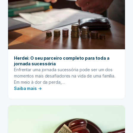
e
sem
atritos
Herdei: O seu parceiro completo para toda a
jornada sucessória
Enfrentar uma jornada sucessória pode ser um dos
momentos mais desafiadores na vida de uma família.
Em meio à dor da perda,…
:
Saiba mais →
Herdei:
O
seu
parceiro
completo
para