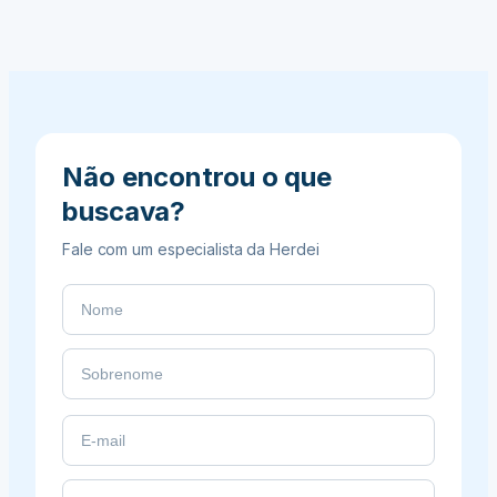
de
prospecção
digital
para
novos
clientes
Não encontrou o que
buscava?
Fale com um especialista da Herdei