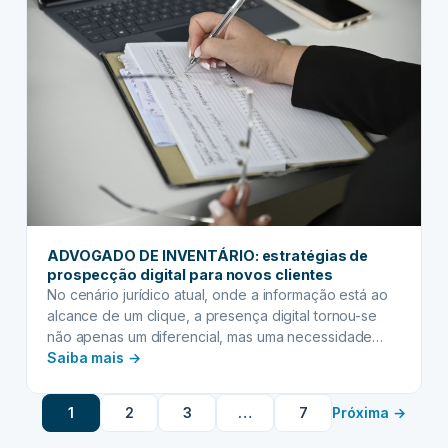
o
papel
das
testemunhas
na
sua
validade
jurídica
ADVOGADO DE INVENTÁRIO: estratégias de
prospecção digital para novos clientes
No cenário jurídico atual, onde a informação está ao
alcance de um clique, a presença digital tornou-se
não apenas um diferencial, mas uma necessidade
:
para qualquer profissional que deseja prosperar. Para
Saiba mais →
o advogado de inventário, a realidade não é
ADVOGADO
diferente. A busca por auxílio em momentos de luto e
DE
1
2
3
…
7
Próxima →
reorganização patrimonial leva muitas famílias a…
INVENTÁRIO:
estratégias