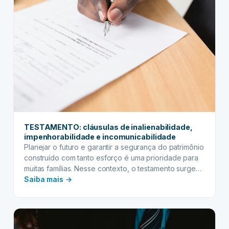
de
obras
de
arte
e
coleções
raras
TESTAMENTO: cláusulas de inalienabilidade,
impenhorabilidade e incomunicabilidade
Planejar o futuro e garantir a segurança do patrimônio
construído com tanto esforço é uma prioridade para
muitas famílias. Nesse contexto, o testamento surge
:
como uma ferramenta jurídica indispensável,
Saiba mais →
permitindo que você defina, de forma clara e
TESTAMENTO:
soberana, como seus bens serão distribuídos após
cláusulas
sua partida. Mais do que apenas indicar quem
de
receberá o quê,…
inalienabilidade,