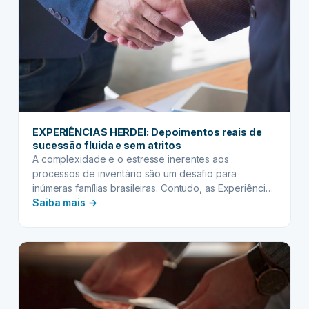
EXPERIÊNCIAS HERDEI: Depoimentos reais de
sucessão fluida e sem atritos
A complexidade e o estresse inerentes aos
processos de inventário são um desafio para
inúmeras famílias brasileiras. Contudo, as Experiências
:
Herdei chegam…
Saiba mais →
EXPERIÊNCIAS
HERDEI:
Depoimentos
reais
de
sucessão
fluida