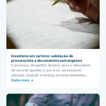
para
bens
de
baixo
valor
Inventário em cartório: validação de
procurações e documentos estrangeiros
O processo de partilha de bens após o falecimento
de um ente querido é, por si só, um momento
delicado. Quando a herança envolve elementos
:
internacionais, como herdeiros residentes no exterior,
Saiba mais →
bens localizados em outros países ou a necessidade
Inventário
de utilizar documentos estrangeiros, a complexidade
em
aumenta consideravelmente. Felizmente, o inventário
cartório:
em cartório (extrajudicial) oferece uma…
validação
de