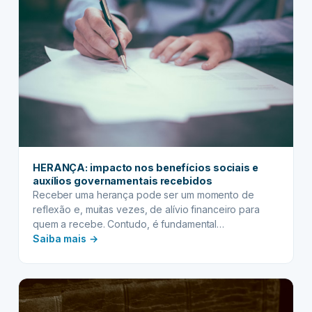
procurações
e
documentos
estrangeiros
HERANÇA: impacto nos benefícios sociais e
auxílios governamentais recebidos
Receber uma herança pode ser um momento de
reflexão e, muitas vezes, de alívio financeiro para
quem a recebe. Contudo, é fundamental
:
compreender que esse novo patrimônio não vem
Saiba mais →
apenas com os bens ou valores herdados, mas
HERANÇA:
também com responsabilidades e possíveis impactos
impacto
em outras esferas da sua vida, especialmente se
nos
você é beneficiário de…
benefícios