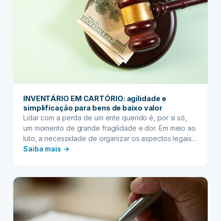
toda
a
jornada
sucessória
INVENTÁRIO EM CARTÓRIO: agilidade e
simplificação para bens de baixo valor
Lidar com a perda de um ente querido é, por si só,
um momento de grande fragilidade e dor. Em meio ao
luto, a necessidade de organizar os aspectos legais
:
da sucessão patrimonial pode parecer uma tarefa
Saiba mais →
complexa e intimidante. Muitos associam o processo
INVENTÁRIO
de inventário a burocracia infindável, longos anos de
EM
espera e custos…
CARTÓRIO:
agilidade
e
simplificação