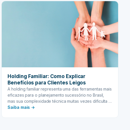
beneficiário de…
benefícios
sociais
e
auxílios
governamentais
recebidos
Holding Familiar: Como Explicar
Benefícios para Clientes Leigos
A holding familiar representa uma das ferramentas mais
eficazes para o planejamento sucessório no Brasil,
mas sua complexidade técnica muitas vezes dificulta a
:
compreensão por parte dos clientes. Quando falamos
Saiba mais →
de proteção patrimonial e otimização fiscal, é
Holding
fundamental traduzir conceitos jurídicos em linguagem
Familiar:
acessível, permitindo que as famílias compreendam
Como