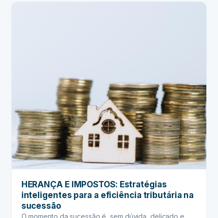
ITCMD:
Entenda
como
os
impostos
da
herança
mudam
por
estado
HERANÇA E IMPOSTOS: Estratégias
inteligentes para a eficiência tributária na
sucessão
O momento da sucessão é, sem dúvida, delicado e