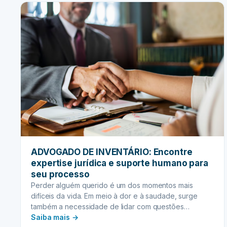
ITCMD:
Entenda
como
os
impostos
da
herança
mudam
por
estado
ADVOGADO DE INVENTÁRIO: Encontre
expertise jurídica e suporte humano para
seu processo
Perder alguém querido é um dos momentos mais
difíceis da vida. Em meio à dor e à saudade, surge
também a necessidade de lidar com questões
:
práticas, como a organização do inventário. Este
Saiba mais →