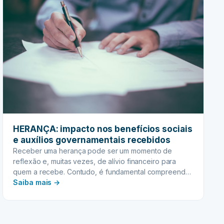
HERANÇA: impacto nos benefícios sociais
e auxílios governamentais recebidos
Receber uma herança pode ser um momento de
reflexão e, muitas vezes, de alívio financeiro para
quem a recebe. Contudo, é fundamental compreender
:
que esse novo patrimônio não vem apenas com os
Saiba mais →
bens ou valores herdados, mas também com
HERANÇA:
responsabilidades e possíveis impactos em outras
impacto
esferas da sua vida, especialmente se você é
nos