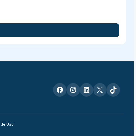
Facebook
Instagram
LinkedIn
X
TikTok
 de Uso