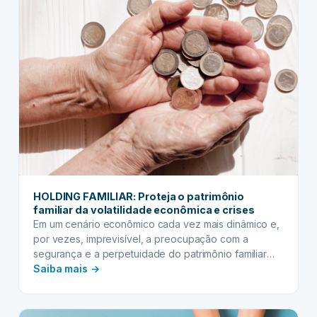
HOLDING FAMILIAR: Proteja o patrimônio
familiar da volatilidade econômica e crises
Em um cenário econômico cada vez mais dinâmico e,
por vezes, imprevisível, a preocupação com a
segurança e a perpetuidade do patrimônio familiar
:
tornou-se uma prioridade. Crises financeiras,
Saiba mais →
mudanças na legislação e a própria complexidade da
HOLDING
sucessão podem comprometer anos de trabalho e
FAMILIAR:
dedicação. É neste contexto que a holding familiar
Proteja