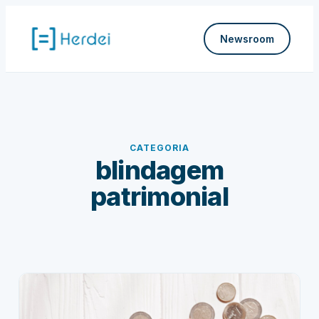
Pular
para
Newsroom
o
conteúdo
CATEGORIA
blindagem
patrimonial