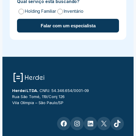
Qual serviço está buscando?
Holding Familiar
Inventário
Falar com um especialista
Herdei LTDA.
CNPJ: 54.346.654/0001-09
Rua São Tomé, 119/Conj 126
Vila Olímpia – São Paulo/SP
Facebook
Instagram
LinkedIn
X
TikTok