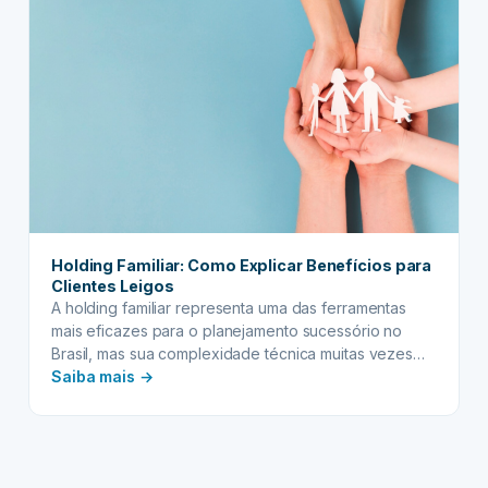
surge como uma ferramenta…
o
patrimônio
familiar
da
volatilidade
econômica
e
crises
Holding Familiar: Como Explicar Benefícios para
Clientes Leigos
A holding familiar representa uma das ferramentas
mais eficazes para o planejamento sucessório no
Brasil, mas sua complexidade técnica muitas vezes
:
dificulta a compreensão por parte dos clientes.
Saiba mais →
Quando falamos de proteção patrimonial e otimização
Holding
fiscal, é fundamental traduzir conceitos jurídicos em
Familiar:
linguagem acessível, permitindo que as famílias
Como
compreendam verdadeiramente o valor desta
Explicar