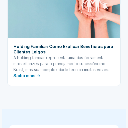
e
Jurídicas
Holding Familiar: Como Explicar Benefícios para
Clientes Leigos
A holding familiar representa uma das ferramentas
mais eficazes para o planejamento sucessório no
Brasil, mas sua complexidade técnica muitas vezes
:
dificulta a compreensão por parte dos clientes.
Saiba mais →
Quando falamos de proteção patrimonial e otimização
Holding
fiscal, é fundamental traduzir conceitos jurídicos em
Familiar:
linguagem acessível, permitindo que as famílias
Como
compreendam verdadeiramente o valor desta
Explicar
estrutura para…
Benefícios
para
Clientes
Leigos