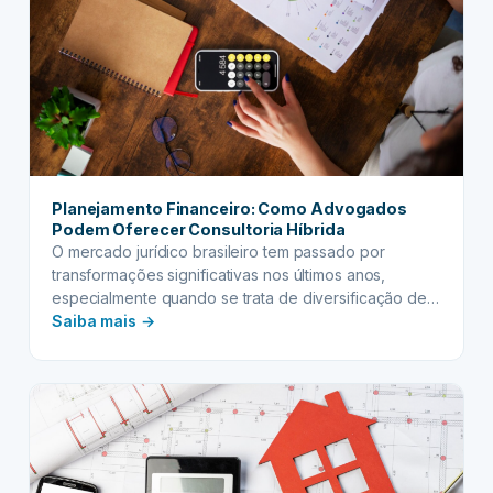
Planejamento Financeiro: Como Advogados
Podem Oferecer Consultoria Híbrida
O mercado jurídico brasileiro tem passado por
transformações significativas nos últimos anos,
especialmente quando se trata de diversificação de
:
serviços e agregação de valor aos clientes. Uma das
Saiba mais →
tendências mais promissoras é a integração do
Planejamento
planejamento financeiro às práticas advocatícias
Financeiro:
tradicionais, criando uma abordagem mais holística e
Como
completa para atender às necessidades dos clientes.
Advogados
Esta…
Podem
Oferecer
Consultoria