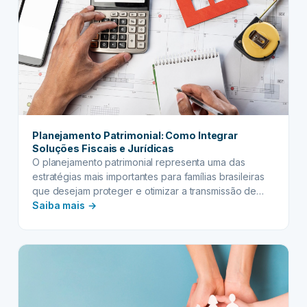
Híbrida
Planejamento Patrimonial: Como Integrar
Soluções Fiscais e Jurídicas
O planejamento patrimonial representa uma das
estratégias mais importantes para famílias brasileiras
que desejam proteger e otimizar a transmissão de
:
seus bens às futuras gerações. Em um cenário
Saiba mais →
econômico complexo e com alta carga tributária, a
Planejamento
integração inteligente entre aspectos fiscais e
Patrimonial:
jurídicos torna-se fundamental para maximizar a
Como
preservação do patrimônio familiar.
Integrar
Soluções
Fiscais