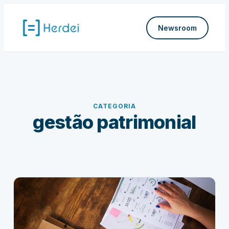
Pular
para
Newsroom
o
conteúdo
CATEGORIA
gestão patrimonial