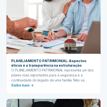
e
startups:
protegendo
o
futuro
do
negócio
PLANEJAMENTO PATRIMONIAL: Aspectos
éticos e a transparência na estruturação
O PLANEJAMENTO PATRIMONIAL representa um dos
pilares mais importantes para a segurança e a
continuidade do legado de uma família. Não se…
:
Saiba mais →
PLANEJAMENTO
PATRIMONIAL:
Aspectos
éticos