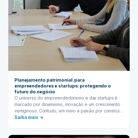
e
a
transparência
na
estruturação
Planejamento patrimonial: para
empreendedores e startups: protegendo o
futuro do negócio
O universo do empreendedorismo e das startups é
marcado por dinamismo, inovação e um crescimento
vertiginoso. Contudo, em meio à paixão por construir
:
e escalar, muitos fundadores e gestores esquecem
Saiba mais →
um pilar fundamental para a longevidade e segurança
Planejamento
de seus negócios: o planejamento patrimonial. Não se
patrimonial:
trata apenas de organizar bens pessoais, mas de
para