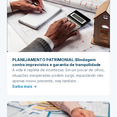
PLANEJAMENTO PATRIMONIAL: Blindagem
contra imprevistos e garantia de tranquilidade
A vida é repleta de incertezas. Em um piscar de olhos,
situações inesperadas podem surgir, impactando não
apenas nosso presente, mas também…
:
Saiba mais →
PLANEJAMENTO
PATRIMONIAL:
Blindagem
contra
imprevistos