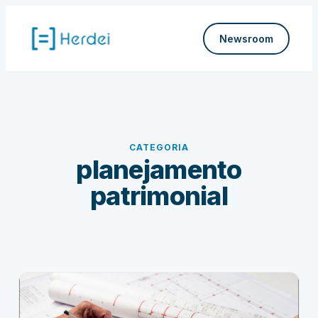
Pular
para
Newsroom
o
conteúdo
CATEGORIA
planejamento
patrimonial