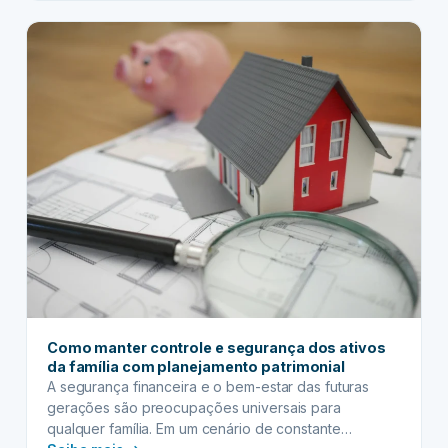
patrimonial:
soluções
inovadoras
para
a
sucessão
de
bens
digitais
Como manter controle e segurança dos ativos
da família com planejamento patrimonial
A segurança financeira e o bem-estar das futuras
gerações são preocupações universais para
qualquer família. Em um cenário de constante