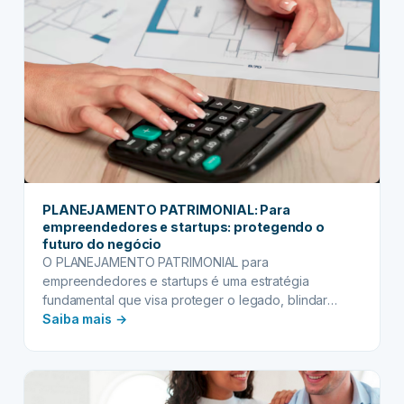
e
garantia
de
tranquilidade
PLANEJAMENTO PATRIMONIAL: Para
empreendedores e startups: protegendo o
futuro do negócio
O PLANEJAMENTO PATRIMONIAL para
empreendedores e startups é uma estratégia
fundamental que visa proteger o legado, blindar
:
ativos, otimizar a sucessão e…
Saiba mais →
PLANEJAMENTO
PATRIMONIAL:
Para
empreendedores