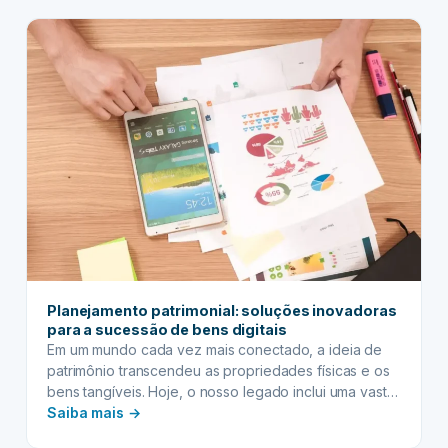
ao longo de uma vida seja preservado e entregue
PATRIMONIAL:
aos herdeiros de forma eficiente e segura. Em…
ferramentas
e
estratégias
para
a
blindagem
do
seu
legado
Planejamento patrimonial: soluções inovadoras
para a sucessão de bens digitais
Em um mundo cada vez mais conectado, a ideia de
patrimônio transcendeu as propriedades físicas e os
bens tangíveis. Hoje, o nosso legado inclui uma vasta
:
gama de planejamento patrimonial que se torna não
Saiba mais →
apenas relevante, mas absolutamente essencial.
Planejamento