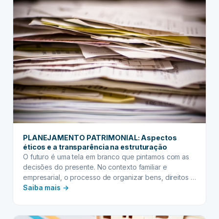
uma…
empreendedores
e
startups:
protegendo
o
futuro
do
negócio
PLANEJAMENTO PATRIMONIAL: Aspectos
éticos e a transparência na estruturação
O futuro é uma tela em branco que pintamos com as
decisões do presente. No contexto familiar e
empresarial, o processo de organizar bens, direitos e
:
obrigações para as próximas gerações é conhecido
Saiba mais →
como planejamento patrimonial. Mais do que uma
PLANEJAMENTO
simples distribuição de herança, trata-se de um ato
PATRIMONIAL:
de cuidado, previsão e, acima de tudo,…