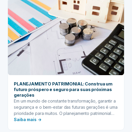
Aspectos
éticos
e
a
transparência
na
estruturação
PLANEJAMENTO PATRIMONIAL: Construa um
futuro próspero e seguro para suas próximas
gerações
Em um mundo de constante transformação, garantir a
segurança e o bem-estar das futuras gerações é uma
prioridade para muitos. O planejamento patrimonial
:
emerge como a ferramenta mais eficaz para
Saiba mais →
transformar essa aspiração em realidade. Trata-se de
PLANEJAMENTO
um conjunto estratégico de ações e decisões