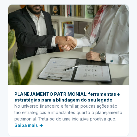
PATRIMONIAL:
tomadas em vida, visando organizar, proteger e
Construa
otimizar a transferência de…
um
futuro
próspero
e
seguro
para
suas
próximas
gerações
PLANEJAMENTO PATRIMONIAL: ferramentas e
estratégias para a blindagem do seu legado
No universo financeiro e familiar, poucas ações são
tão estratégicas e impactantes quanto o planejamento
patrimonial. Trata-se de uma iniciativa proativa que
:
visa organizar, proteger e otimizar a transmissão de
Saiba mais →
bens e direitos, garantindo que o legado construído
PLANEJAMENTO