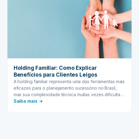
Holding Familiar: Como Explicar
Benefícios para Clientes Leigos
A holding familiar representa uma das ferramentas mais
eficazes para o planejamento sucessório no Brasil,
mas sua complexidade técnica muitas vezes dificulta a
:
compreensão por parte dos clientes. Quando falamos
Saiba mais →
de proteção patrimonial e otimização fiscal, é
Holding
fundamental traduzir conceitos jurídicos em linguagem
Familiar:
acessível, permitindo que as famílias compreendam
Como
verdadeiramente o valor desta estrutura para…
Explicar
Benefícios