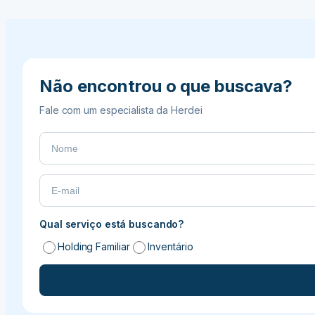
gestão
e
garanta
a
perenidade
Não encontrou o que buscava?
do
seu
Fale com um especialista da Herdei
agronegócio
Qual serviço está buscando?
Holding Familiar
Inventário