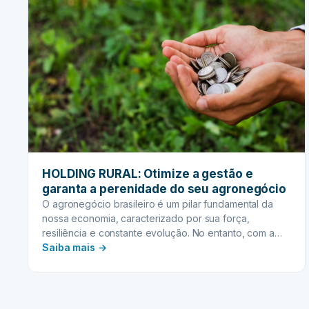
HOLDING RURAL: Otimize a gestão e
garanta a perenidade do seu agronegócio
O agronegócio brasileiro é um pilar fundamental da
nossa economia, caracterizado por sua força,
resiliência e constante evolução. No entanto, com a
:
complexidade crescente do setor, a gestão tradicional
Saiba mais →
pode se tornar um desafio. Questões como a
HOLDING
sucessão familiar, a proteção patrimonial e a
RURAL:
otimização tributária exigem soluções inovadoras e
Otimize
estruturadas. É nesse cenário que…
a