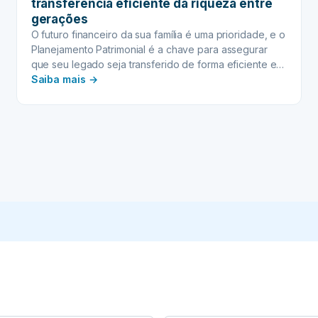
transferência eficiente da riqueza entre
gerações
O futuro financeiro da sua família é uma prioridade, e o
Planejamento Patrimonial é a chave para assegurar
que seu legado seja transferido de forma eficiente e
:
sem complicações. Em um cenário onde a burocracia e
Saiba mais →
os custos podem onerar significativamente o processo
PLANEJAMENTO
sucessório, planejar-se antecipadamente se torna não
PATRIMONIAL
apenas uma vantagem, mas uma necessidade.…
:
Garanta
a
transferência
eficiente
da
riqueza
entre
gerações