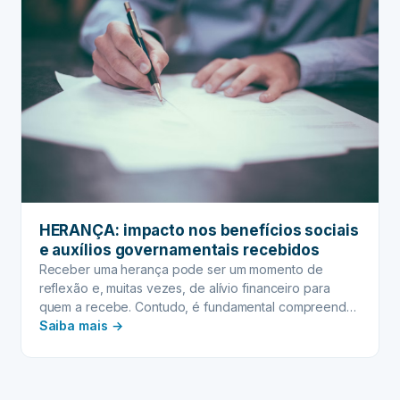
HERANÇA: impacto nos benefícios sociais
e auxílios governamentais recebidos
Receber uma herança pode ser um momento de
reflexão e, muitas vezes, de alívio financeiro para
quem a recebe. Contudo, é fundamental compreender
:
que esse novo patrimônio não vem apenas com os
Saiba mais →
bens ou valores herdados, mas também com
HERANÇA:
responsabilidades e possíveis impactos em outras
impacto
esferas da sua vida, especialmente se você é
nos