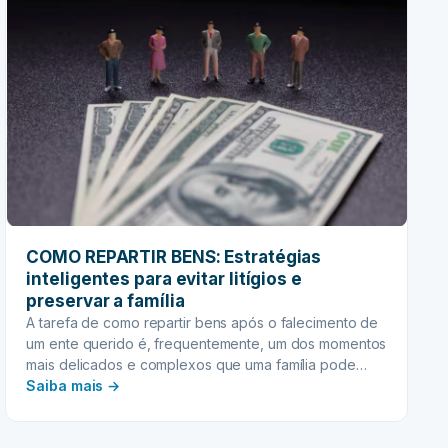
COMO REPARTIR BENS: Estratégias
inteligentes para evitar litígios e
preservar a família
A tarefa de como repartir bens após o falecimento de
um ente querido é, frequentemente, um dos momentos
mais delicados e complexos que uma família pode
:
enfrentar. Além do luto, surge a necessidade de lidar
Saiba mais →
com questões legais, burocráticas e, muitas vezes,
COMO
emocionais que podem transformar um processo
REPARTIR