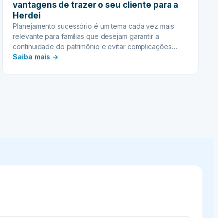
vantagens de trazer o seu cliente para a
Herdei
Planejamento sucessório é um tema cada vez mais
relevante para famílias que desejam garantir a
continuidade do patrimônio e evitar complicações
:
futuras. A Herdei surge como uma solução moderna e
Saiba mais →
acessível, oferecendo um processo simplificado e
Planejamento
seguro para quem busca orientar seus clientes em
Sucessório:
decisões patrimoniais.
Conheça
as
vantagens
de
trazer
o
seu
cliente
para
a
Herdei