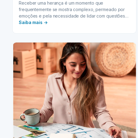
Receber uma herança é um momento que
frequentemente se mostra complexo, permeado por
emoções e pela necessidade de lidar com questões
:
práticas…
Saiba mais →
DIVERSIFICAÇÃO
PÓS-
HERANÇA:
Maximizando
o
potencial
do
seu
novo
patrimônio