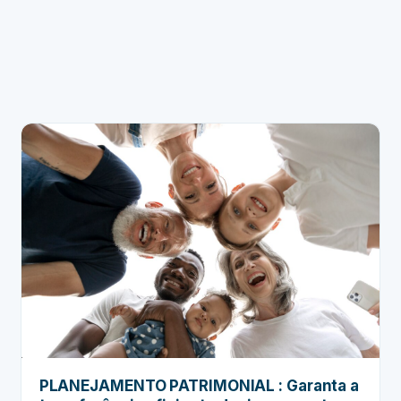
beneficiário de…
benefícios
sociais
e
auxílios
governamentais
recebidos
PLANEJAMENTO PATRIMONIAL : Garanta a