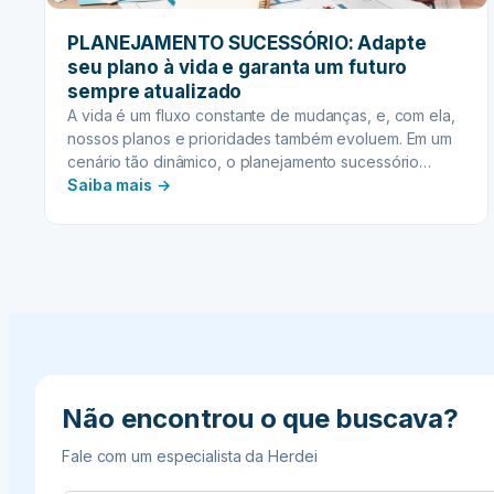
PLANEJAMENTO SUCESSÓRIO: Adapte
seu plano à vida e garanta um futuro
sempre atualizado
A vida é um fluxo constante de mudanças, e, com ela,
nossos planos e prioridades também evoluem. Em um
cenário tão dinâmico, o planejamento sucessório
:
surge como uma ferramenta essencial não apenas
Saiba mais →
para organizar a transição patrimonial, mas para
PLANEJAMENTO
garantir que seus desejos sejam sempre respeitados,
SUCESSÓRIO:
refletindo as fases e eventos da sua trajetória. Na…
Adapte
seu
plano
à
vida
e
garanta
Não encontrou o que buscava?
um
futuro
Fale com um especialista da Herdei
sempre