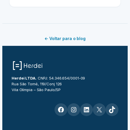
← Voltar para o blog
Herdei LTDA.
CNPJ: 54.346.654/0001-09
Rua São Tomé, 119/Conj 126
Vila Olímpia – São Paulo/SP
Facebook
Instagram
LinkedIn
X
TikTok