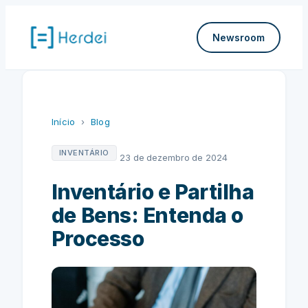
Pular
para
Newsroom
o
conteúdo
Início
›
Blog
INVENTÁRIO
23 de dezembro de 2024
Inventário e Partilha
de Bens: Entenda o
Processo