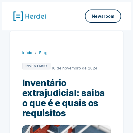
Pular
para
Newsroom
o
conteúdo
Início
›
Blog
INVENTÁRIO
10 de novembro de 2024
Inventário
extrajudicial: saiba
o que é e quais os
requisitos