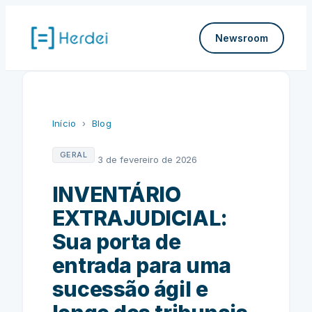
Pular
para
Newsroom
o
conteúdo
Início
›
Blog
GERAL
3 de fevereiro de 2026
INVENTÁRIO
EXTRAJUDICIAL:
Sua porta de
entrada para uma
sucessão ágil e