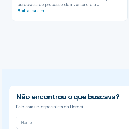
burocracia do processo de inventário e a
:
preocupação com os custos podem se tornar um
Saiba mais →
fardo ainda maior para as famílias. Entre esses custos,
HERANÇA
os relacionados à herança e impostos,
E
especificamente o Imposto…
IMPOSTOS
:
Estratégias
legais
para
pagar
menos
ITCMD
Não encontrou o que buscava?
Fale com um especialista da Herdei