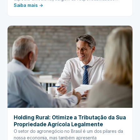
:
práticas, como o inventário. Muitas vezes, esse
Saiba mais →
processo, que deveria ser um caminho para a
MEDIAÇÃO
organização do legado familiar, acaba se tornando um
EXTRAJUDICIAL:
campo minado de desentendimentos. Contudo, existe
A
uma ferramenta poderosa…
ponte
para
resolver
conflitos
de
herança
sem
ir
ao
tribunal
Holding Rural: Otimize a Tributação da Sua
Propriedade Agrícola Legalmente
O setor do agronegócio no Brasil é um dos pilares da
nossa economia, mas também apresenta