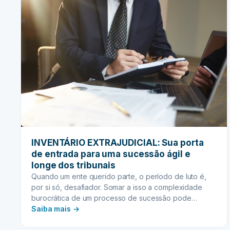
INVENTÁRIO EXTRAJUDICIAL: Sua porta
de entrada para uma sucessão ágil e
longe dos tribunais
Quando um ente querido parte, o período de luto é,
por si só, desafiador. Somar a isso a complexidade
burocrática de um processo de sucessão pode
:
transformar a dor em uma fonte adicional de estresse
Saiba mais →
e preocupação. É nesse contexto que o inventário
INVENTÁRIO