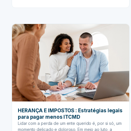
informações e bens que acumulamos online é imensa.
HERANÇA
Mas você já pensou no que acontece com esse
DIGITAL:
patrimônio virtual após…
Seus
ativos
online
merecem
um
planejamento
cuidadoso
HERANÇA E IMPOSTOS : Estratégias legais
para pagar menos ITCMD
Lidar com a perda de um ente querido é, por si só, um
momento delicado e doloroso. Em meio ao luto, a