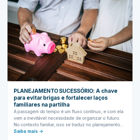
PLANEJAMENTO SUCESSÓRIO: A chave
para evitar brigas e fortalecer laços
familiares na partilha
A passagem do tempo é um fluxo contínuo, e com ela
vem a inevitável necessidade de organizar o futuro.
No contexto familiar, isso se traduz no planejamento
:
sucessório, uma ferramenta essencial para garantir
Saiba mais →
que a transição de bens e patrimônio ocorra de forma
PLANEJAMENTO