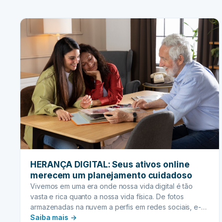
extrajudicial emerge como uma solução moderna,
EXTRAJUDICIAL:
eficiente e humanizada, oferecendo um caminho…
Sua
porta
de
entrada
para
uma
sucessão
ágil
e
longe
dos
tribunais
HERANÇA DIGITAL: Seus ativos online
merecem um planejamento cuidadoso
Vivemos em uma era onde nossa vida digital é tão
vasta e rica quanto a nossa vida física. De fotos
armazenadas na nuvem a perfis em redes sociais, e-
:
mails, documentos e criptomoedas, a quantidade de
Saiba mais →