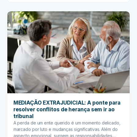
harmoniosa, respeitosa e eficiente. Longe de ser um
SUCESSÓRIO:
tema tabu, o planejamento…
A
chave
para
evitar
brigas
e
fortalecer
laços
familiares
na
partilha
MEDIAÇÃO EXTRAJUDICIAL: A ponte para
resolver conflitos de herança sem ir ao
tribunal
A perda de um ente querido é um momento delicado,
marcado por luto e mudanças significativas. Além do
aspecto emocional, surgem as responsabilidades