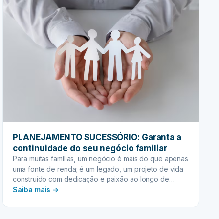
PLANEJAMENTO SUCESSÓRIO: Garanta a
continuidade do seu negócio familiar
Para muitas famílias, um negócio é mais do que apenas
uma fonte de renda; é um legado, um projeto de vida
construído com dedicação e paixão ao longo de
:
gerações. No entanto, a transição de poder e
Saiba mais →
patrimônio de uma geração para outra pode ser um
PLANEJAMENTO
dos momentos mais críticos e desafiadores na vida
SUCESSÓRIO: