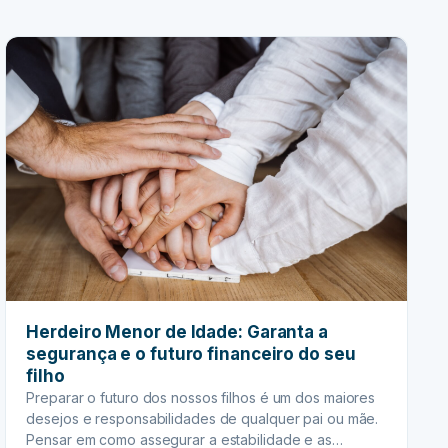
de…
Garanta
a
continuidade
do
seu
negócio
familiar
Herdeiro Menor de Idade: Garanta a
segurança e o futuro financeiro do seu
filho
Preparar o futuro dos nossos filhos é um dos maiores
desejos e responsabilidades de qualquer pai ou mãe.
Pensar em como assegurar a estabilidade e as