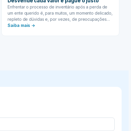
Desvende cada valor e pague o justo
Enfrentar o processo de inventário após a perda de
um ente querido é, para muitos, um momento delicado,
repleto de dúvidas e, por vezes, de preocupações
:
financeiras. Uma das maiores apreensões costuma
Saiba mais →
girar em torno dos custos do inventário extrajudicial.
CUSTOS
DO
INVENTÁRIO
EXTRAJUDICIAL:
Desvende
cada
valor
e
pague
o
justo