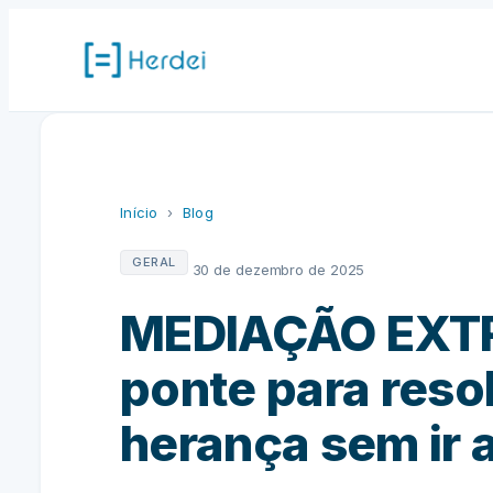
Pular
para
o
conteúdo
Início
›
Blog
GERAL
30 de dezembro de 2025
MEDIAÇÃO EXTR
ponte para resol
herança sem ir a