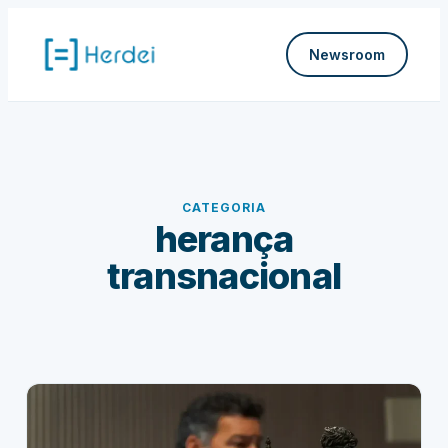
Pular
para
Newsroom
o
conteúdo
CATEGORIA
herança
transnacional