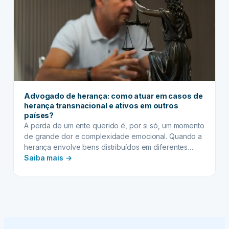
Advogado de herança: como atuar em casos de
herança transnacional e ativos em outros
países?
A perda de um ente querido é, por si só, um momento
de grande dor e complexidade emocional. Quando a
herança envolve bens distribuídos em diferentes
:
países, ou quando os herdeiros residem no exterior,
Saiba mais →
a situação pode se tornar um verdadeiro labirinto
Advogado
jurídico. Nesses cenários, a atuação de um advogado
de
de herança especializado em questões…
herança:
como
atuar
em