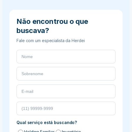
casos
de
herança
Não encontrou o que
transnacional
buscava?
e
ativos
Fale com um especialista da Herdei
em
outros
países?
Qual serviço está buscando?
Holding Familiar
Inventário