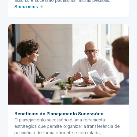
assunto é sucessão patrimonial, muitas pessoas
:
confundem inventário e testamento. Embora ambos
Saiba mais →
estejam relacionados à transferência de bens após o
Diferenças
falecimento, são instrumentos jurídicos distintos, com
entre
finalidades e momentos de utilização diferentes.
Inventário
e
Testamento
Benefícios do Planejamento Sucessório
O planejamento sucessório é uma ferramenta
estratégica que permite organizar a transferência de
patrimônio de forma eficiente e controlada,