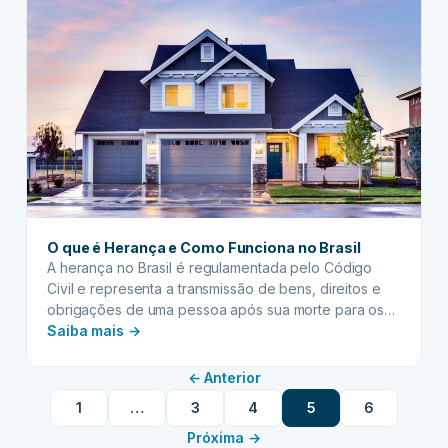
possível estruturar a sucessão patrimonial…
no
Brasil
O que é Herança e Como Funciona no Brasil
A herança no Brasil é regulamentada pelo Código
Civil e representa a transmissão de bens, direitos e
obrigações de uma pessoa após sua morte para os
:
herdeiros legais ou testamentários. Além dos
Saiba mais →
aspectos legais, ela envolve dimensões culturais e
O
simbólicas que refletem tradições familiares e
que
← Anterior
questões sociais. Este artigo aborda os fundamentos
é
1
…
3
4
5
6
jurídicos da herança,…
Herança
Próxima →
e