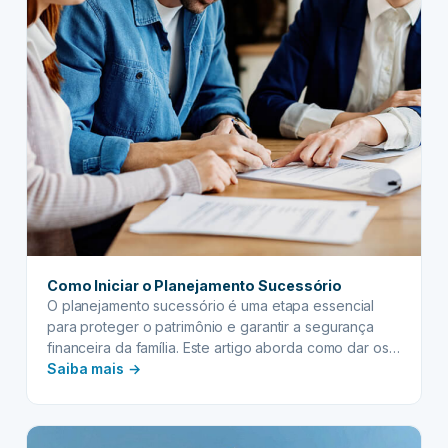
Como Iniciar o Planejamento Sucessório
O planejamento sucessório é uma etapa essencial
para proteger o patrimônio e garantir a segurança
financeira da família. Este artigo aborda como dar os
:
primeiros passos, as ferramentas disponíveis e a
Saiba mais →
importância de planejar a transmissão de bens com
Como
antecedência para evitar conflitos e reduzir custos e
Iniciar
tributos.
o