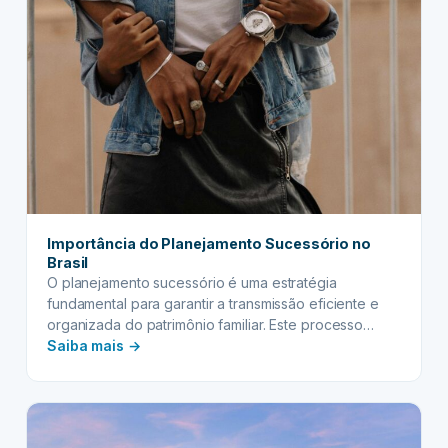
Importância do Planejamento Sucessório no
Brasil
O planejamento sucessório é uma estratégia
fundamental para garantir a transmissão eficiente e
organizada do patrimônio familiar. Este processo
:
envolve a organização antecipada dos bens, direitos
Saiba mais →
e obrigações, visando minimizar custos, evitar
Importância
conflitos familiares e otimizar a distribuição da
do
herança. Através de instrumentos jurídicos
Planejamento
específicos e orientação profissional adequada, é
Sucessório