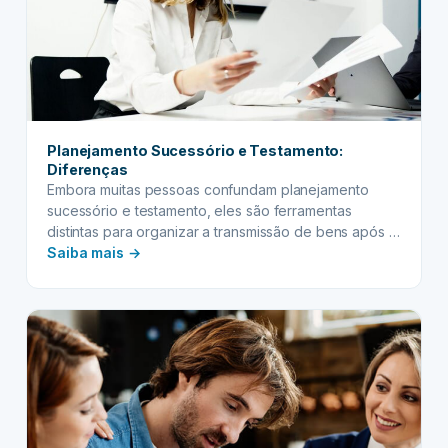
Planejamento Sucessório e Testamento:
Diferenças
Embora muitas pessoas confundam planejamento
sucessório e testamento, eles são ferramentas
distintas para organizar a transmissão de bens após a
:
morte. Este artigo explica as principais diferenças
Saiba mais →
entre os dois, suas vantagens e como utilizá-los em
Planejamento
conjunto para assegurar uma transição patrimonial
Sucessório
tranquila e eficiente.
e
Testamento:
Diferenças