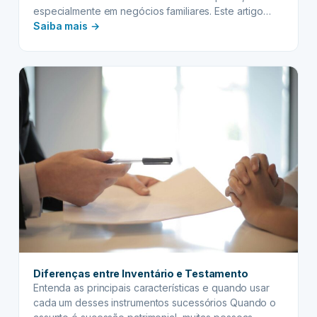
especialmente em negócios familiares. Este artigo
:
aborda os benefícios dessa estratégia, as etapas do
Saiba mais →
processo e como ela pode proteger o patrimônio da
Planejamento
empresa e seus herdeiros.
Sucessório
para
Empresas
Diferenças entre Inventário e Testamento
Entenda as principais características e quando usar
cada um desses instrumentos sucessórios Quando o