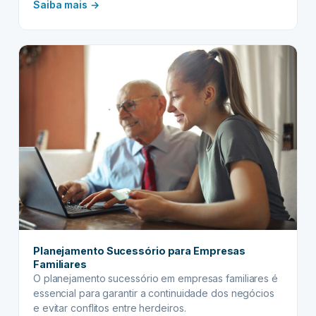
:
garantindo a preservação dos bens familiares e a
Saiba mais →
harmonia entre os herdeiros. Em um cenário onde
Benefícios
conflitos por herança são cada vez mais comuns,
do
planejar a sucessão tornou-se fundamental para
Planejamento
proteger o legado familiar e assegurar…
Sucessório
Planejamento Sucessório para Empresas
Familiares
O planejamento sucessório em empresas familiares é
essencial para garantir a continuidade dos negócios
e evitar conflitos entre herdeiros.