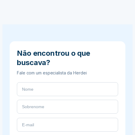
Como
Funciona
no
Brasil
Não encontrou o que
buscava?
Fale com um especialista da Herdei