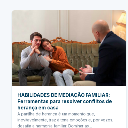
e
Holding:
Protegendo
sua
propriedade
e
produção
na
sucessão
HABILIDADES DE MEDIAÇÃO FAMILIAR:
Ferramentas para resolver conflitos de
herança em casa
A partilha de herança é um momento que,
inevitavelmente, traz à tona emoções e, por vezes,
desafia a harmonia familiar. Dominar as…