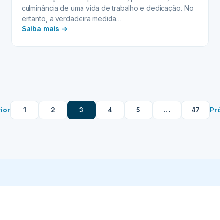
culminância de uma vida de trabalho e dedicação. No
entanto, a verdadeira medida…
:
Saiba mais →
Planejamento
Sucessório:
Estratégias
para
a
longevidade
do
ior
1
2
3
4
5
…
47
Pr
patrimônio
em
várias
gerações