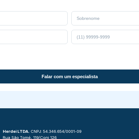
Falar com um especialista
Herdei LTDA.
CNPJ: 54.346.654/0001-09
Rua São Tomé, 119/Conj 126