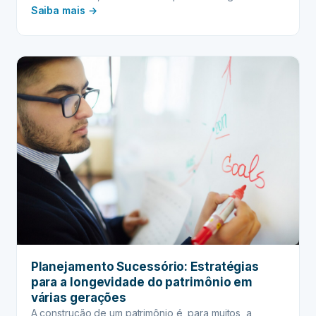
:
Saiba mais →
PROVA
DE
PROPRIEDADE
DIGITAL:
Como
garantir
a
autenticidade
dos
seus
bens
online
na
herança
Planejamento Sucessório: Estratégias
para a longevidade do patrimônio em
várias gerações
A construção de um patrimônio é, para muitos, a