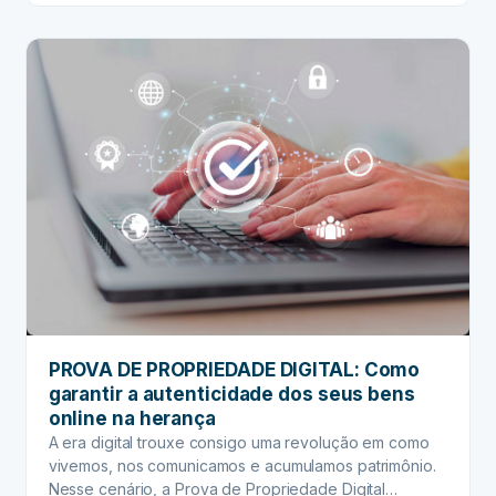
REGIONAIS
ITCMD:
Entenda
como
os
impostos
da
herança
mudam
por
estado
PROVA DE PROPRIEDADE DIGITAL: Como
garantir a autenticidade dos seus bens
online na herança
A era digital trouxe consigo uma revolução em como
vivemos, nos comunicamos e acumulamos patrimônio.
Nesse cenário, a Prova de Propriedade Digital…