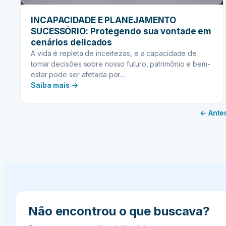
INCAPACIDADE E PLANEJAMENTO
SUCESSÓRIO: Protegendo sua vontade em
cenários delicados
A vida é repleta de incertezas, e a capacidade de
tomar decisões sobre nosso futuro, patrimônio e bem-
estar pode ser afetada por…
:
Saiba mais →
INCAPACIDADE
E
← Anter
PLANEJAMENTO
SUCESSÓRIO:
Protegendo
sua
vontade
em
cenários
delicados
Não encontrou o que buscava?