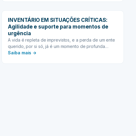
PARA
MAIORIDADE
DO
INVENTÁRIO EM SITUAÇÕES CRÍTICAS:
HERDEIRO:
Agilidade e suporte para momentos de
Preparando
urgência
para
A vida é repleta de imprevistos, e a perda de um ente
a
querido, por si só, já é um momento de profunda…
gestão
:
Saiba mais →
autônoma
INVENTÁRIO
do
EM
legado
SITUAÇÕES
CRÍTICAS:
Agilidade
e
suporte
para
momentos
de
urgência