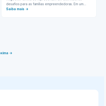
desafios para as famílias empreendedoras. Em um
:
cenário de…
Saiba mais →
HOLDING
FAMILIAR:
Governança
e
a
Sucessão
de
Poder
óxima →
na
Gestão
Patrimonial