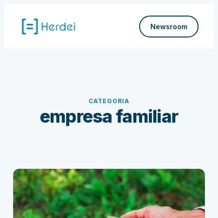
Pular
para
Newsroom
o
conteúdo
CATEGORIA
empresa familiar