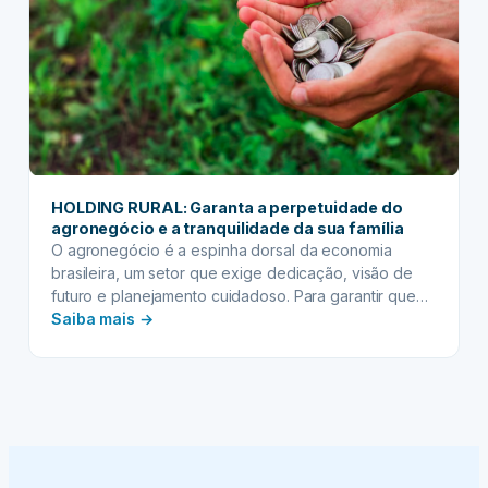
HOLDING RURAL: Garanta a perpetuidade do
agronegócio e a tranquilidade da sua família
O agronegócio é a espinha dorsal da economia
brasileira, um setor que exige dedicação, visão de
futuro e planejamento cuidadoso. Para garantir que
:
todo o esforço de uma vida seja perpetuado e que o
Saiba mais →
legado familiar continue prosperando, a holding rural
HOLDING
surge como uma ferramenta jurídica e estratégica
RURAL:
indispensável. Mais do que uma simples
Garanta
organização…
a
perpetuidade
do
agronegócio